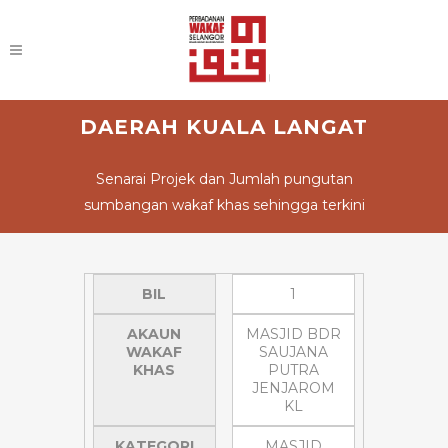
DAERAH KUALA LANGAT
Senarai Projek dan Jumlah pungutan
sumbangan wakaf khas sehingga terkini
BIL
1
AKAUN
MASJID BDR
WAKAF
SAUJANA
KHAS
PUTRA
JENJAROM
KL
KATEGORI
MASJID