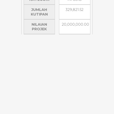
JUMLAH
329,821.52
KUTIPAN
NILAIAN
20,000,000.00
PROJEK
BAKI DANA
19,670,178.48
YANG
DIPERLUKAN
BIL
2
AKAUN
SRA
WAKAF
SIJANGKANG
KHAS
KATEGORI
SEKOLAH
JUMLAH
40,300.00
KUTIPAN
NILAIAN
250,000.00