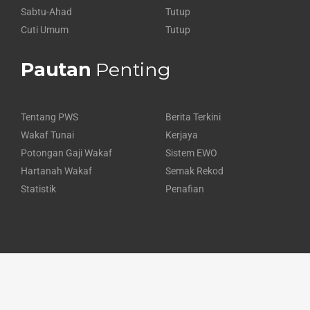
Sabtu-Ahad
Tutup
Cuti Umum
Tutup
Pautan
Penting
Tentang PWS
Berita Terkini
Wakaf Tunai
Kerjaya
Potongan Gaji Wakaf
Sistem EWO
Hartanah Wakaf
Semak Rekod
Statistik
Penafian