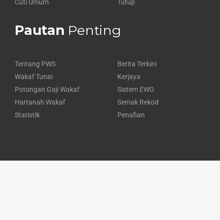
Cuti Umum
Tutup
Pautan
Penting
Tentang PWS
Berita Terkini
Wakaf Tunai
Kerjaya
Potongan Gaji Wakaf
Sistem EWO
Hartanah Wakaf
Semak Rekod
Statistik
Penafian