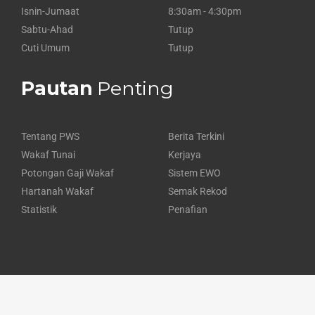
Isnin-Jumaat
8:30am - 4:30pm
Sabtu-Ahad
Tutup
Cuti Umum
Tutup
Pautan
Penting
Tentang PWS
Berita Terkini
Wakaf Tunai
Kerjaya
Potongan Gaji Wakaf
Sistem EWO
Hartanah Wakaf
Semak Rekod
Statistik
Penafian