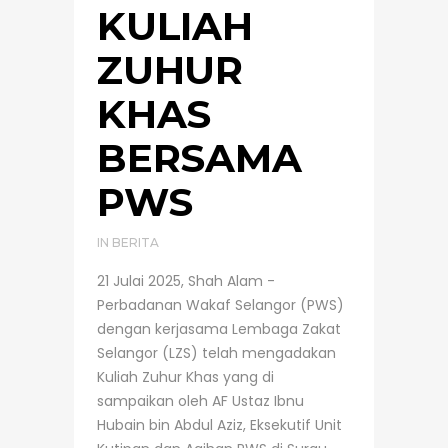
KULIAH
ZUHUR
KHAS
BERSAMA
PWS
IN
BERITA
21 Julai 2025, Shah Alam -
Perbadanan Wakaf Selangor (PWS)
dengan kerjasama Lembaga Zakat
Selangor (LZS) telah mengadakan
Kuliah Zuhur Khas yang di
sampaikan oleh AF Ustaz Ibnu
Hubain bin Abdul Aziz, Eksekutif Unit