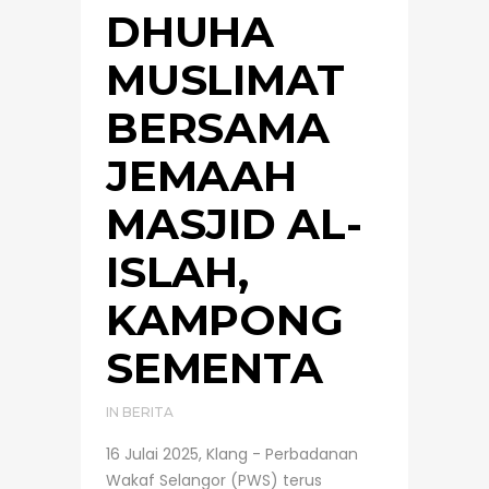
DHUHA
MUSLIMAT
BERSAMA
JEMAAH
MASJID AL-
ISLAH,
KAMPONG
SEMENTA
IN
BERITA
16 Julai 2025, Klang - Perbadanan
Wakaf Selangor (PWS) terus