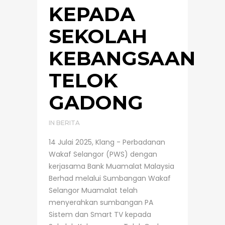
KEPADA
SEKOLAH
KEBANGSAAN
TELOK
GADONG
IN
BERITA
14 Julai 2025, Klang - Perbadanan
Wakaf Selangor (PWS) dengan
kerjasama Bank Muamalat Malaysia
Berhad melalui Sumbangan Wakaf
Selangor Muamalat telah
menyerahkan sumbangan PA
Sistem dan Smart TV kepada