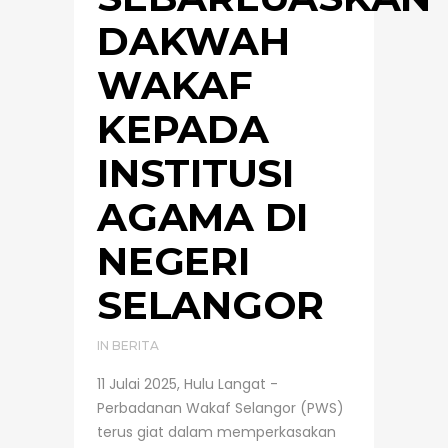
DAKWAH
WAKAF
KEPADA
INSTITUSI
AGAMA DI
NEGERI
SELANGOR
IN
BERITA
11 Julai 2025, Hulu Langat -
Perbadanan Wakaf Selangor (PWS)
terus giat dalam memperkasakan