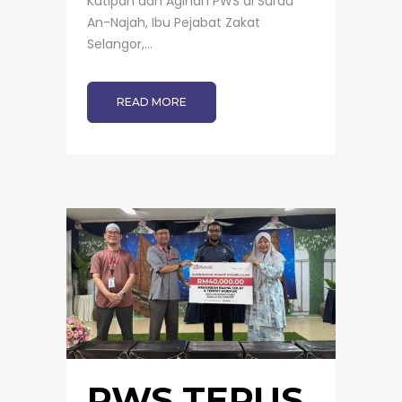
Kutipan dan Agihan PWS di Surau
An-Najah, Ibu Pejabat Zakat
Selangor,...
READ MORE
PWS TERUS