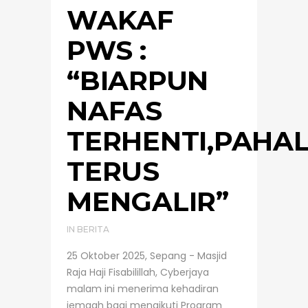
WAKAF
PWS :
“BIARPUN
NAFAS
TERHENTI,PAHA
TERUS
MENGALIR”
IN
BERITA
25 Oktober 2025, Sepang - Masjid
Raja Haji Fisabilillah, Cyberjaya
malam ini menerima kehadiran
jemaah bagi mengikuti Program