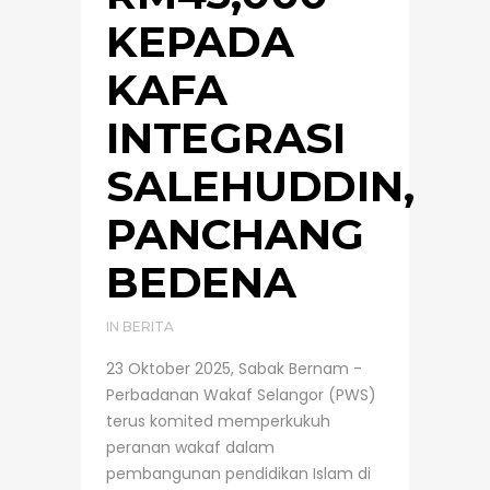
KEPADA
KAFA
INTEGRASI
SALEHUDDIN,
PANCHANG
BEDENA
IN
BERITA
23 Oktober 2025, Sabak Bernam -
Perbadanan Wakaf Selangor (PWS)
terus komited memperkukuh
peranan wakaf dalam
pembangunan pendidikan Islam di