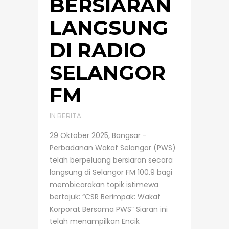
BERSIARAN
LANGSUNG
DI RADIO
SELANGOR
FM
IN
BERITA
29 Oktober 2025, Bangsar -
Perbadanan Wakaf Selangor (PWS)
telah berpeluang bersiaran secara
langsung di Selangor FM 100.9 bagi
membicarakan topik istimewa
bertajuk: “CSR Berimpak: Wakaf
Korporat Bersama PWS” Siaran ini
telah menampilkan Encik