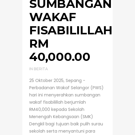
SUMBANGAN
WAKAF
FISABILILLAH
RM
40,000.00
IN
BERITA
25 Oktober 2025, Sepang -
Perbadanan Wakaf Selangor (PWS)
hari ini menyerahkan sumbangan
wakaf fisabilillah berjumlah
RM40,000 kepada Sekolah
Menengah Kebangsaan (SMK)
Dengkil bagi tujuan baik pulih surau
sekolah serta menyantuni para