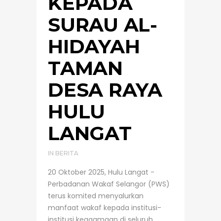
KEPADA
SURAU AL-
HIDAYAH
TAMAN
DESA RAYA
HULU
LANGAT
IN
BERITA
20 Oktober 2025, Hulu Langat -
Perbadanan Wakaf Selangor (PWS)
terus komited menyalurkan
manfaat wakaf kepada institusi-
institusi keagamaan di seluruh