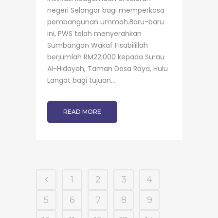
negeri Selangor bagi memperkasa
pembangunan ummah.Baru-baru
ini, PWS telah menyerahkan
Sumbangan Wakaf Fisabilillah
berjumlah RM22,000 kepada Surau
Al-Hidayah, Taman Desa Raya, Hulu
Langat bagi tujuan...
READ MORE
1
2
3
4
5
6
7
8
9