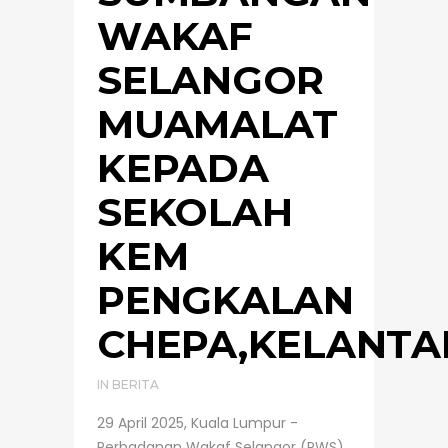
WAKAF
SELANGOR
MUAMALAT
KEPADA
SEKOLAH
KEM
PENGKALAN
CHEPA,KELANTA
IN
BERITA
29 April 2025, Kuala Lumpur -
Perbadanan Wakaf Selangor (PWS)