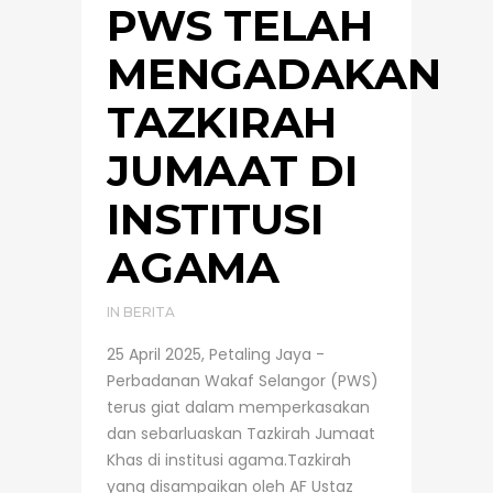
PWS TELAH
MENGADAKAN
TAZKIRAH
JUMAAT DI
INSTITUSI
AGAMA
IN
BERITA
25 April 2025, Petaling Jaya -
Perbadanan Wakaf Selangor (PWS)
terus giat dalam memperkasakan
dan sebarluaskan Tazkirah Jumaat
Khas di institusi agama.Tazkirah
yang disampaikan oleh AF Ustaz