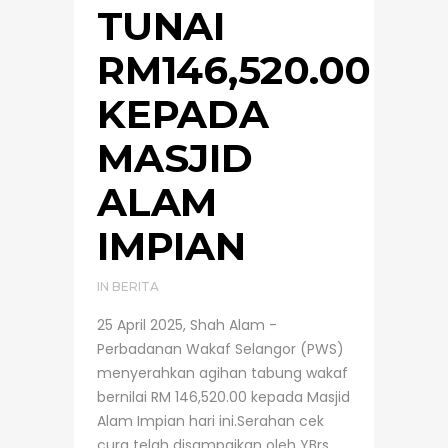
TUNAI
RM146,520.00
KEPADA
MASJID
ALAM
IMPIAN
IN
BERITA
25 April 2025, Shah Alam -
Perbadanan Wakaf Selangor (PWS)
menyerahkan agihan tabung wakaf
bernilai RM 146,520.00 kepada Masjid
Alam Impian hari ini.Serahan cek
cura telah disampaikan oleh YBrs