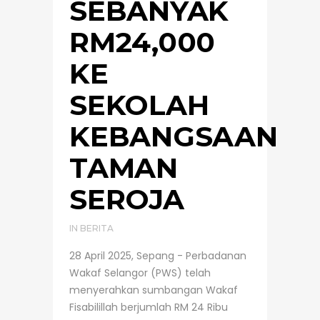
SEBANYAK
RM24,000
KE
SEKOLAH
KEBANGSAAN
TAMAN
SEROJA
IN
BERITA
28 April 2025, Sepang - Perbadanan
Wakaf Selangor (PWS) telah
menyerahkan sumbangan Wakaf
Fisabilillah berjumlah RM 24 Ribu