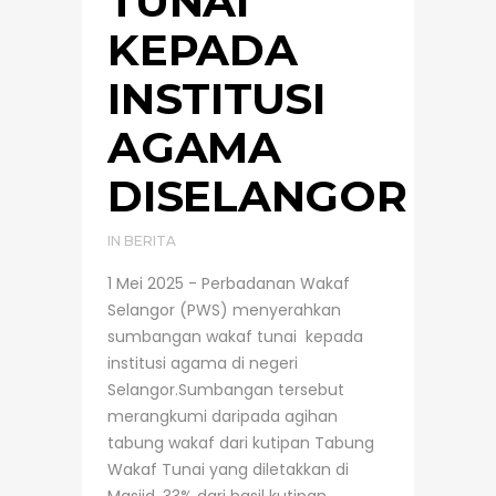
TUNAI
KEPADA
INSTITUSI
AGAMA
DISELANGOR
IN
BERITA
1 Mei 2025 - Perbadanan Wakaf
Selangor (PWS) menyerahkan
sumbangan wakaf tunai kepada
institusi agama di negeri
Selangor.Sumbangan tersebut
merangkumi daripada agihan
tabung wakaf dari kutipan Tabung
Wakaf Tunai yang diletakkan di
Masjid, 33% dari hasil kutipan