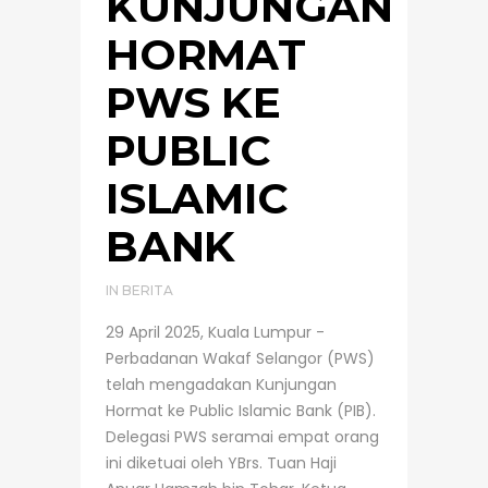
KUNJUNGAN
HORMAT
PWS KE
PUBLIC
ISLAMIC
BANK
IN
BERITA
29 April 2025, Kuala Lumpur -
Perbadanan Wakaf Selangor (PWS)
telah mengadakan Kunjungan
Hormat ke Public Islamic Bank (PIB).
Delegasi PWS seramai empat orang
ini diketuai oleh YBrs. Tuan Haji