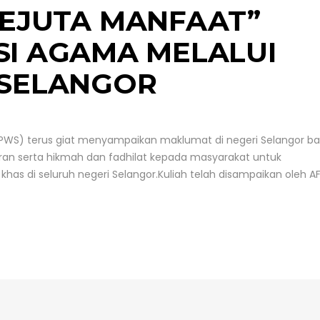
SEJUTA MANFAAT”
SI AGAMA MELALUI
 SELANGOR
PWS) terus giat menyampaikan maklumat di negeri Selangor ba
an serta hikmah dan fadhilat kepada masyarakat untuk
has di seluruh negeri Selangor.Kuliah telah disampaikan oleh A