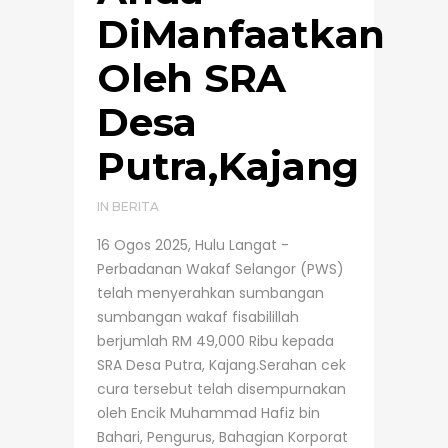
DiManfaatkan
Oleh SRA
Desa
Putra,Kajang
IN
BERITA
16 Ogos 2025, Hulu Langat -
Perbadanan Wakaf Selangor (PWS)
telah menyerahkan sumbangan
sumbangan wakaf fisabilillah
berjumlah RM 49,000 Ribu kepada
SRA Desa Putra, Kajang.Serahan cek
cura tersebut telah disempurnakan
oleh Encik Muhammad Hafiz bin
Bahari, Pengurus, Bahagian Korporat