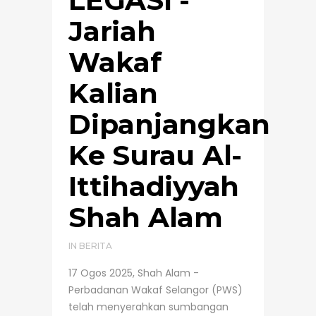
Jariah
Wakaf
Kalian
Dipanjangkan
Ke Surau Al-
Ittihadiyyah
Shah Alam
IN
BERITA
17 Ogos 2025, Shah Alam -
Perbadanan Wakaf Selangor (PWS)
telah menyerahkan sumbangan