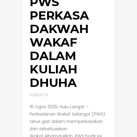
PWS
PERKASA
DAKWAH
WAKAF
DALAM
KULIAH
DHUHA
IN
BERITA
16 Ogos 2025, Hulu Langat -
Perbadanan Wakaf Selangor (PWS)
terus giat dalam memperkasakan
dan sebarluaskan
Wakaf.Alhamdulillah, PWS hadir ke