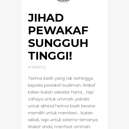
JIHAD
PEWAKAF
SUNGGUH
TINGGI!
IN
BERITA
Terima kasih yang tak terhingga
kepada pewakaf budiman. Wakaf
kalian bukan sekadar harta… tapi
cahaya untuk ummah, pahala
untuk akhiratTerima kasih kerana
memilih untuk memberi… bukan
sekali, tapi untuk selama-lamanya.
Wakaf anda, manfaat ummah.