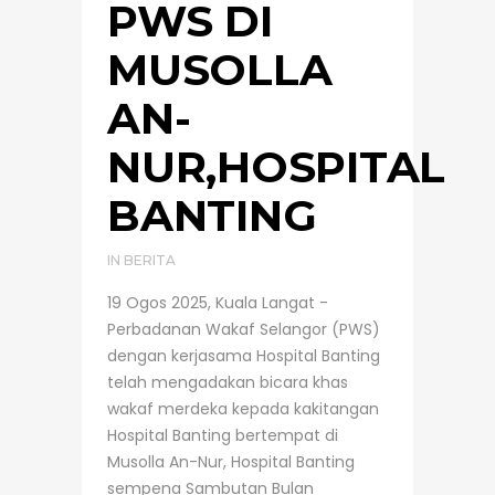
PWS DI
MUSOLLA
AN-
NUR,HOSPITAL
BANTING
IN
BERITA
19 Ogos 2025, Kuala Langat -
Perbadanan Wakaf Selangor (PWS)
dengan kerjasama Hospital Banting
telah mengadakan bicara khas
wakaf merdeka kepada kakitangan
Hospital Banting bertempat di
Musolla An-Nur, Hospital Banting
sempena Sambutan Bulan