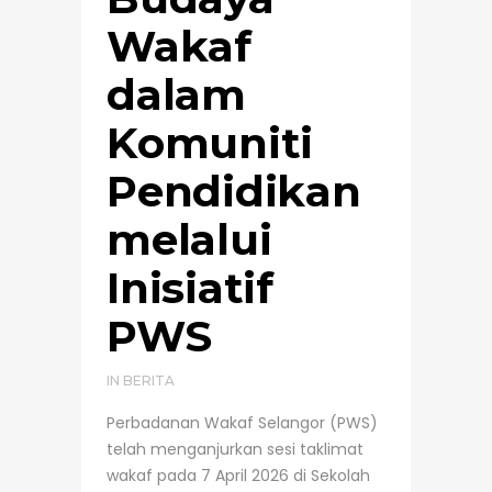
Wakaf
dalam
Komuniti
Pendidikan
melalui
Inisiatif
PWS
IN
BERITA
Perbadanan Wakaf Selangor (PWS)
telah menganjurkan sesi taklimat
wakaf pada 7 April 2026 di Sekolah