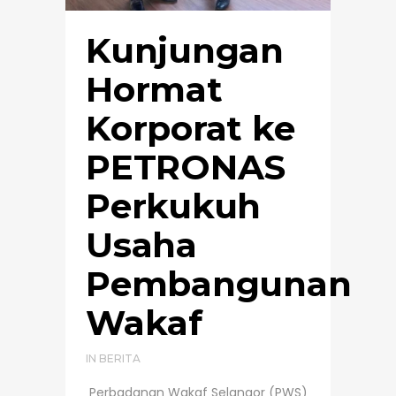
Kunjungan
Hormat
Korporat ke
PETRONAS
Perkukuh
Usaha
Pembangunan
Wakaf
IN
BERITA
Perbadanan Wakaf Selangor (PWS)