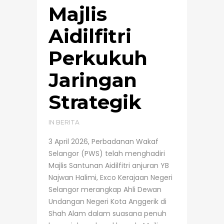
Majlis
Aidilfitri
Perkukuh
Jaringan
Strategik
IN
BERITA
3 April 2026, Perbadanan Wakaf
Selangor (PWS) telah menghadiri
Majlis Santunan Aidilfitri anjuran YB
Najwan Halimi, Exco Kerajaan Negeri
Selangor merangkap Ahli Dewan
Undangan Negeri Kota Anggerik di
Shah Alam dalam suasana penuh