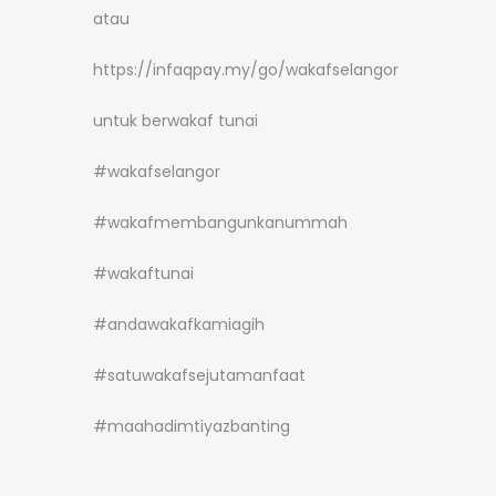
atau
https://infaqpay.my/go/wakafselangor
untuk berwakaf tunai
#wakafselangor
#wakafmembangunkanummah
#wakaftunai
#andawakafkamiagih
#satuwakafsejutamanfaat
#maahadimtiyazbanting