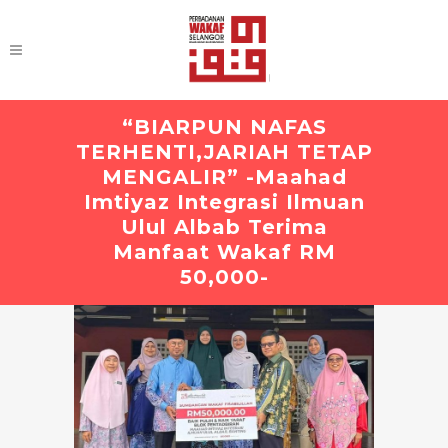
“BIARPUN NAFAS
TERHENTI,JARIAH TETAP
MENGALIR” -Maahad
Imtiyaz Integrasi Ilmuan
Ulul Albab Terima
Manfaat Wakaf RM
50,000-