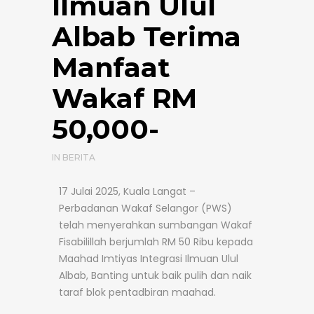
Ilmuan Ulul
Albab Terima
Manfaat
Wakaf RM
50,000-
IN
BERITA
17 Julai 2025, Kuala Langat –
Perbadanan Wakaf Selangor (PWS)
telah menyerahkan sumbangan Wakaf
Fisabilillah berjumlah RM 50 Ribu kepada
Maahad Imtiyas Integrasi Ilmuan Ulul
Albab, Banting untuk baik pulih dan naik
taraf blok pentadbiran maahad.