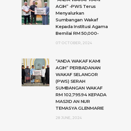
AGIH” -PWS Terus
Menyalurkan
Sumbangan Wakaf
Kepada Institusi Agama
Bernilai RM 50,000-
07 OCTOBER, 2024
“ANDA WAKAF KAMI
AGIH” PERBADANAN
WAKAF SELANGOR
(PWS) SERAH
SUMBANGAN WAKAF
RM 102,795.94 KEPADA
MASJID AN NUR
TEMASYA GLENMARIE
28 JUNE, 2024