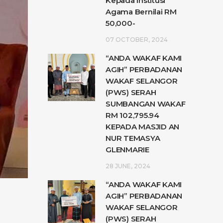
Kepada Institusi
Agama Bernilai RM
50,000-
07 OCTOBER, 2024
“ANDA WAKAF KAMI
AGIH” PERBADANAN
WAKAF SELANGOR
(PWS) SERAH
SUMBANGAN WAKAF
RM 102,795.94
KEPADA MASJID AN
NUR TEMASYA
GLENMARIE
28 JUNE, 2024
“ANDA WAKAF KAMI
AGIH” PERBADANAN
WAKAF SELANGOR
(PWS) SERAH