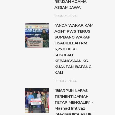
RENDAH AGAMA
ASSAM JAWA
09 JULY, 2024
“ANDA WAKAF, KAMI
AGIH” PWS TERUS
SUMBANG WAKAF
FISABILILLAH RM
6,270.00 KE
SEKOLAH
KEBANGSAAN KG.
KUANTAN, BATANG
KALI
05 JULY, 2024
“BIARPUN NAFAS
TERHENTI,JARIAH
TETAP MENGALIR” -
Maahad Imtiyaz
Integrasi Ilmuan Ulul