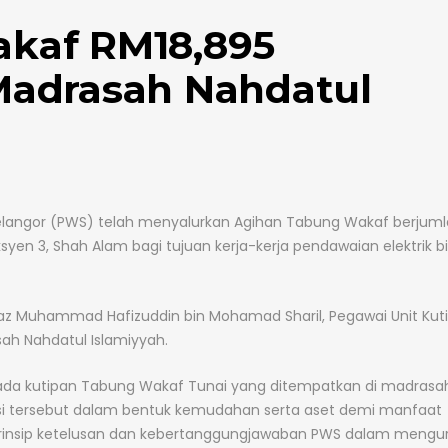
kaf RM18,895
Madrasah Nahdatul
langor (PWS) telah menyalurkan Agihan Tabung Wakaf berjum
en 3, Shah Alam bagi tujuan kerja-kerja pendawaian elektrik bil
az Muhammad Hafizuddin bin Mohamad Sharil, Pegawai Unit Kut
ah Nahdatul Islamiyyah.
ada kutipan Tabung Wakaf Tunai yang ditempatkan di madrasa
si tersebut dalam bentuk kemudahan serta aset demi manfaat
rinsip ketelusan dan kebertanggungjawaban PWS dalam mengu