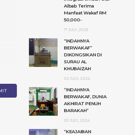
Albab Terima
Manfaat Wakaf RM
50,000-
17 JULY, 2025
“INDAHNYA
BERWAKAF”
DIKONGSIKAN DI
SURAU AL
KHUBAIZAH
02 JULY, 2024
“INDAHNYA
BERWAKAF, DUNIA
AKHIRAT PENUH
BARAKAH”
05 JULY, 2024
“KEAJAIBAN