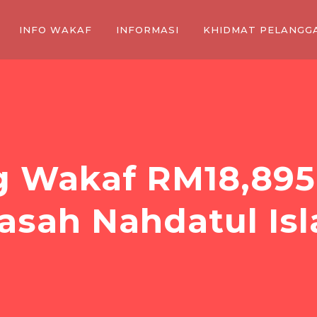
INFO WAKAF
INFORMASI
KHIDMAT PELANGG
g Wakaf RM18,895
asah Nahdatul Is