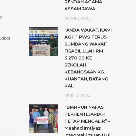
RENDAH AGAMA
ASSAM JAWA
am
09 JULY, 2024
“ANDA WAKAF, KAMI
AGIH” PWS TERUS
wakaf
SUMBANG WAKAF
FISABILILLAH RM
6,270.00 KE
SEKOLAH
KEBANGSAAN KG.
KUANTAN, BATANG
KALI
05 JULY, 2024
“BIARPUN NAFAS
TERHENTI,JARIAH
TETAP MENGALIR” -
Maahad Imtiyaz
Integrasi Ilmuan Ulul