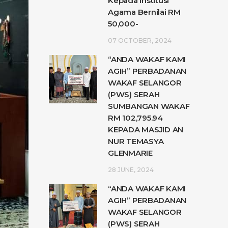
Kepada Institusi
Agama Bernilai RM
50,000-
07 OCTOBER, 2024
“ANDA WAKAF KAMI
AGIH” PERBADANAN
WAKAF SELANGOR
(PWS) SERAH
SUMBANGAN WAKAF
RM 102,795.94
KEPADA MASJID AN
NUR TEMASYA
GLENMARIE
28 JUNE, 2024
“ANDA WAKAF KAMI
AGIH” PERBADANAN
WAKAF SELANGOR
(PWS) SERAH