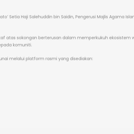
o’ Setia Haji Salehuddin bin Saidin, Pengerusi Majlis Agama Isl
f atas sokongan berterusan dalam memperkukuh ekosistem 
pada komuniti.
nai melalui platform rasmi yang disediakan: