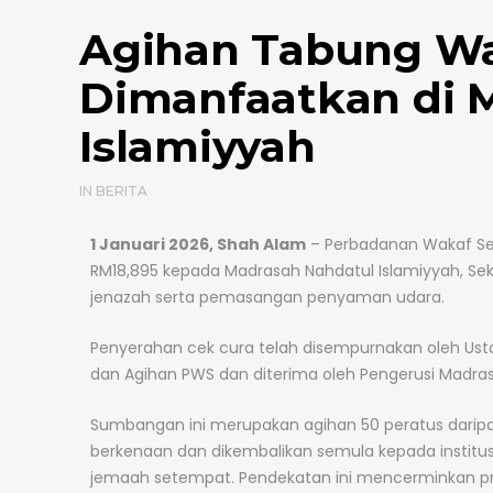
Agihan Tabung Wa
Dimanfaatkan di 
Islamiyyah
IN
BERITA
1 Januari 2026, Shah Alam
– Perbadanan Wakaf Se
RM18,895 kepada Madrasah Nahdatul Islamiyyah, Seksy
jenazah serta pemasangan penyaman udara.
Penyerahan cek cura telah disempurnakan oleh Ust
dan Agihan PWS dan diterima oleh Pengerusi Madras
Sumbangan ini merupakan agihan 50 peratus darip
berkenaan dan dikembalikan semula kepada institu
jemaah setempat. Pendekatan ini mencerminkan p