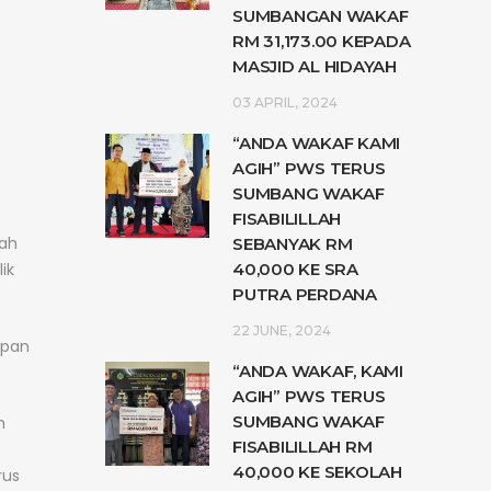
SUMBANGAN WAKAF
RM 31,173.00 KEPADA
MASJID AL HIDAYAH
03 APRIL, 2024
“ANDA WAKAF KAMI
AGIH” PWS TERUS
SUMBANG WAKAF
FISABILILLAH
lah
SEBANYAK RM
40,000 KE SRA
ik
PUTRA PERDANA
22 JUNE, 2024
ipan
“ANDA WAKAF, KAMI
AGIH” PWS TERUS
SUMBANG WAKAF
h
FISABILILLAH RM
40,000 KE SEKOLAH
rus