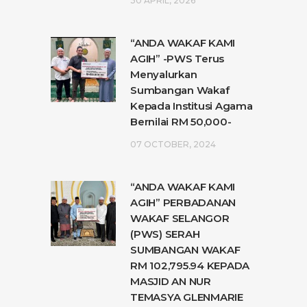
30 APRIL, 2026
“ANDA WAKAF KAMI
AGIH” -PWS Terus
Menyalurkan
Sumbangan Wakaf
Kepada Institusi Agama
Bernilai RM 50,000-
07 OCTOBER, 2024
“ANDA WAKAF KAMI
AGIH” PERBADANAN
WAKAF SELANGOR
(PWS) SERAH
SUMBANGAN WAKAF
RM 102,795.94 KEPADA
MASJID AN NUR
TEMASYA GLENMARIE