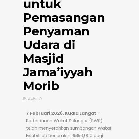
untuk
Pemasangan
Penyaman
Udara di
Masjid
Jama’iyyah
Morib
IN
BERITA
7 Februari 2026, Kuala Langat
–
Perbadanan Wakaf Selangor (PWS)
telah menyerahkan sumbangan Wakaf
Fisabilillah berjumlah RM50,000 bagi