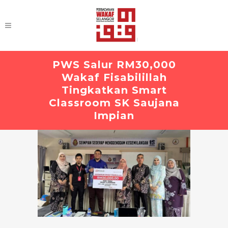
PWS Salur RM30,000
Wakaf Fisabilillah
Tingkatkan Smart
Classroom SK Saujana
Impian