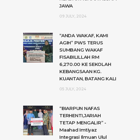
JAWA
09 JULY, 2024
“ANDA WAKAF, KAMI
AGIH” PWS TERUS
SUMBANG WAKAF
FISABILILLAH RM
6,270.00 KE SEKOLAH
KEBANGSAAN KG.
KUANTAN, BATANG KALI
05 JULY, 2024
“BIARPUN NAFAS
TERHENTI,JARIAH
TETAP MENGALIR” -
Maahad Imtiyaz
Integrasi Ilmuan Ulul