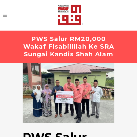
PWS Salur RM20,000
Wakaf Fisabilillah Ke SRA
Sungai Kandis Shah Alam