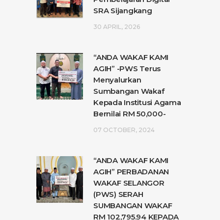
SRA Sijangkang
30 APRIL, 2026
“ANDA WAKAF KAMI
AGIH” -PWS Terus
Menyalurkan
Sumbangan Wakaf
Kepada Institusi Agama
Bernilai RM 50,000-
07 OCTOBER, 2024
“ANDA WAKAF KAMI
AGIH” PERBADANAN
WAKAF SELANGOR
(PWS) SERAH
SUMBANGAN WAKAF
RM 102,795.94 KEPADA