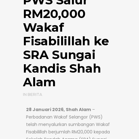
PWS Salur
RM20,000
Wakaf
Fisabilillah ke
SRA Sungai
Kandis Shah
Alam
IN
BERITA
28 Januari 2026, Shah Alam
–
Perbadanan Wakaf Selangor (PWS)
telah menyalurkan sumbangan Wakaf
Fisabilillah berjumlah RM20,000 kepada