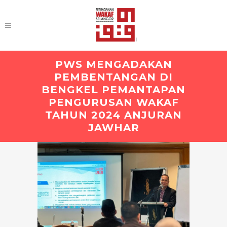
PWS MENGADAKAN
PEMBENTANGAN DI
BENGKEL PEMANTAPAN
PENGURUSAN WAKAF
TAHUN 2024 ANJURAN
JAWHAR