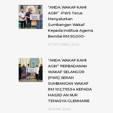
“ANDA WAKAF KAMI
AGIH” -PWS Terus
Menyalurkan
Sumbangan Wakaf
Kepada Institusi Agama
Bernilai RM 50,000-
07 OCTOBER, 2024
“ANDA WAKAF KAMI
AGIH” PERBADANAN
WAKAF SELANGOR
(PWS) SERAH
SUMBANGAN WAKAF
RM 102,795.94 KEPADA
MASJID AN NUR
TEMASYA GLENMARIE
28 JUNE, 2024