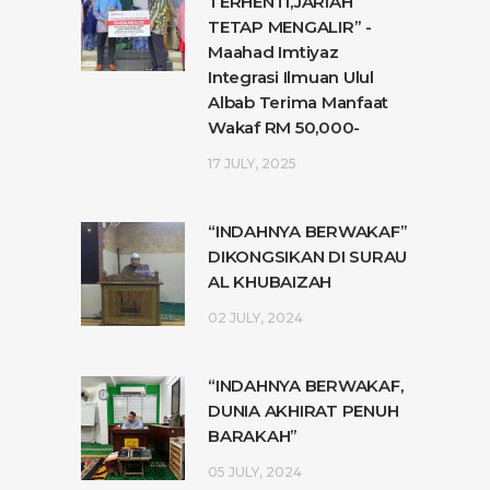
TERHENTI,JARIAH
TETAP MENGALIR” -
Maahad Imtiyaz
Integrasi Ilmuan Ulul
Albab Terima Manfaat
Wakaf RM 50,000-
17 JULY, 2025
“INDAHNYA BERWAKAF”
DIKONGSIKAN DI SURAU
AL KHUBAIZAH
02 JULY, 2024
“INDAHNYA BERWAKAF,
DUNIA AKHIRAT PENUH
BARAKAH”
05 JULY, 2024