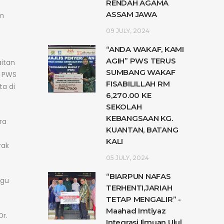
RENDAH AGAMA
ASSAM JAWA
am
09 JULY, 2024
“ANDA WAKAF, KAMI
AGIH” PWS TERUS
aitan
SUMBANG WAKAF
. PWS
FISABILILLAH RM
a di
6,270.00 KE
SEKOLAH
KEBANGSAAN KG.
ra
KUANTAN, BATANG
KALI
rak
05 JULY, 2024
“BIARPUN NAFAS
agu
TERHENTI,JARIAH
TETAP MENGALIR” -
Maahad Imtiyaz
Dr.
Integrasi Ilmuan Ulul