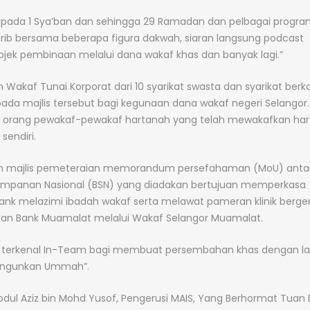
la pada 1 Sya’ban dan sehingga 29 Ramadan dan pelbagai progr
hrib bersama beberapa figura dakwah, siaran langsung podcast
jek pembinaan melalui dana wakaf khas dan banyak lagi.”
akaf Tunai Korporat dari 10 syarikat swasta dan syarikat berk
ada majlis tersebut bagi kegunaan dana wakaf negeri Selangor
10 orang pewakaf-pewakaf hartanah yang telah mewakafkan hart
sendiri.
sikan majlis pemeteraian memorandum persefahaman (MoU) anta
impanan Nasional (BSN) yang diadakan bertujuan memperkasa
k melazimi ibadah wakaf serta melawat pameran klinik berge
 dan Bank Muamalat melalui Wakaf Selangor Muamalat.
id terkenal In-Team bagi membuat persembahan khas dengan l
angunkan Ummah”.
bdul Aziz bin Mohd Yusof, Pengerusi MAIS, Yang Berhormat Tuan 