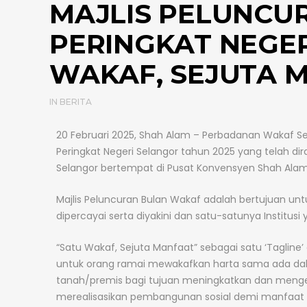
MAJLIS PELUNCU
PERINGKAT NEGER
WAKAF, SEJUTA 
IN
BERITA
20 Februari 2025, Shah Alam – Perbadanan Wakaf S
Peringkat Negeri Selangor tahun 2025 yang telah dira
Selangor bertempat di Pusat Konvensyen Shah Alam
Majlis Peluncuran Bulan Wakaf adalah bertujuan un
dipercayai serta diyakini dan satu-satunya Institusi
“Satu Wakaf, Sejuta Manfaat” sebagai satu ‘Taglin
untuk orang ramai mewakafkan harta sama ada dalam 
tanah/premis bagi tujuan meningkatkan dan men
merealisasikan pembangunan sosial demi manfaat