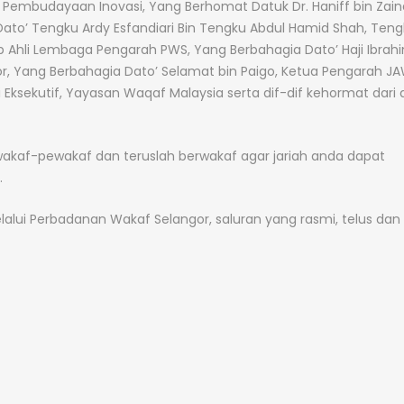
embudayaan Inovasi, Yang Berhomat Datuk Dr. Haniff bin Zain
ato’ Tengku Ardy Esfandiari Bin Tengku Abdul Hamid Shah, Teng
 Ahli Lembaga Pengarah PWS, Yang Berbahagia Dato’ Haji Ibrahi
or, Yang Berbahagia Dato’ Selamat bin Paigo, Ketua Pengarah J
Eksekutif, Yayasan Waqaf Malaysia serta dif-dif kehormat dari 
af-pewakaf dan teruslah berwakaf agar jariah anda dapat
.
ui Perbadanan Wakaf Selangor, saluran yang rasmi, telus dan