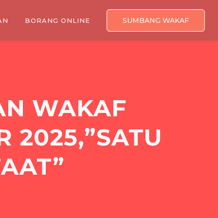
SUMBANG WAKAF
AN
BORANG ONLINE
AN WAKAF
 2025,”SATU
FAAT”