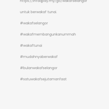
https://infaqpay.my/go/wakafselangor
untuk berwakaf tunai.
#wakafselangor
#wakafmembangunkanummah
#wakaftunai
#mudahnyaberwakaf
#bulanwakafselangor
#satuwakafsejutamanfaat