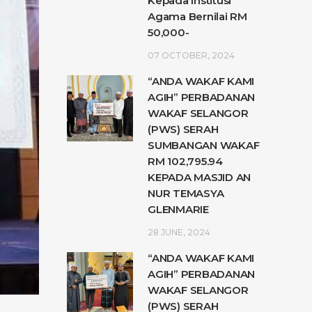
Kepada Institusi
Agama Bernilai RM
50,000-
07 OCTOBER, 2024
“ANDA WAKAF KAMI
AGIH” PERBADANAN
WAKAF SELANGOR
(PWS) SERAH
SUMBANGAN WAKAF
RM 102,795.94
KEPADA MASJID AN
NUR TEMASYA
GLENMARIE
28 JUNE, 2024
“ANDA WAKAF KAMI
AGIH” PERBADANAN
WAKAF SELANGOR
(PWS) SERAH