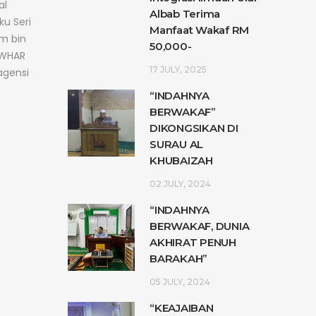
al
Albab Terima
ku Seri
Manfaat Wakaf RM
m bin
50,000-
AWHAR
17 JULY, 2025
agensi
“INDAHNYA
BERWAKAF”
DIKONGSIKAN DI
SURAU AL
KHUBAIZAH
02 JULY, 2024
“INDAHNYA
BERWAKAF, DUNIA
AKHIRAT PENUH
BARAKAH”
05 JULY, 2024
“KEAJAIBAN