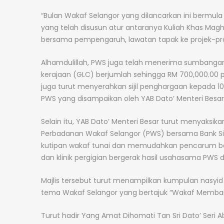
“Bulan Wakaf Selangor yang dilancarkan ini bermu
yang telah disusun atur antaranya Kuliah Khas Mag
bersama pempengaruh, lawatan tapak ke projek-pro
Alhamdulillah, PWS juga telah menerima sumbangan W
kerajaan (GLC) berjumlah sehingga RM 700,000.00 p
juga turut menyerahkan sijil penghargaan kepada 
PWS yang disampaikan oleh YAB Dato’ Menteri Besar 
Selain itu, YAB Dato’ Menteri Besar turut menyak
Perbadanan Wakaf Selangor (PWS) bersama Bank S
kutipan wakaf tunai dan memudahkan pencarum ban
dan klinik pergigian bergerak hasil usahasama PWS
Majlis tersebut turut menampilkan kumpulan nasy
tema Wakaf Selangor yang bertajuk “Wakaf Memb
Turut hadir Yang Amat Dihomati Tan Sri Dato’ Seri A