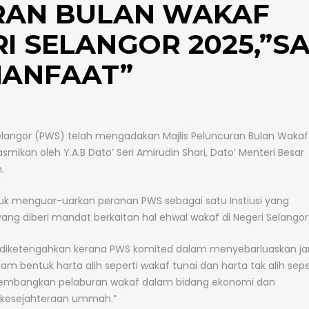
RAN BULAN WAKAF
I SELANGOR 2025,”S
MANFAAT”
elangor (PWS) telah mengadakan Majlis Peluncuran Bulan Wakaf
smikan oleh Y.A.B Dato’ Seri Amirudin Shari, Dato’ Menteri Besar
.
tuk menguar-uarkan peranan PWS sebagai satu Instiusi yang
 yang diberi mandat berkaitan hal ehwal wakaf di Negeri Selangor
e’ diketengahkan kerana PWS komited dalam menyebarluaskan ja
bentuk harta alih seperti wakaf tunai dan harta tak alih sepe
gembangkan pelaburan wakaf dalam bidang ekonomi dan
 kesejahteraan ummah.”