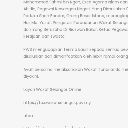
Mohammad Fahmi bin Ngah, Exco Agama Islam dan P
Abidin, Pegawai Kewangan Negeri, Yang Dimuliakan D
Paduka Shah Bandar, Orang Besar Istana, merangkap
Haji Md. Yusof, Pengerusi Perbadanan Wakaf Selang
dan Yang Berusaha Dr Ridzwan Bakar, Ketua Pegawai 
kerajaan dan swasta.
PWS mengucapkan terima kasih kepada semua pewak
disalurkan dan dimanfaatkan oleh lebih ramai orang
Ayuh bersama melaksanakan Wakaf Tunai anda melal
diyakini.
Layari Wakaf Selangor Online
https://fpx.wakafselangor.gov.my
atau