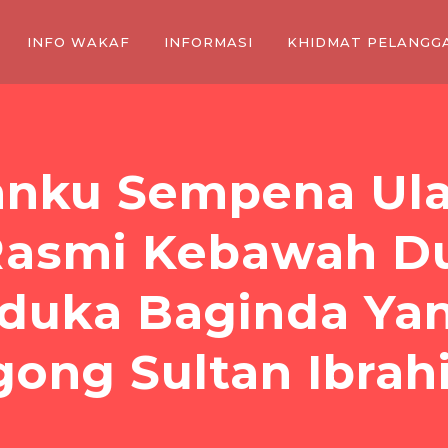
INFO WAKAF
INFORMASI
KHIDMAT PELANGG
anku Sempena Ula
Rasmi Kebawah Du
aduka Baginda Ya
gong Sultan Ibrah