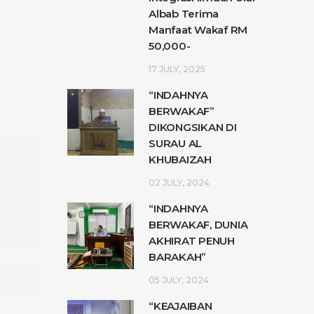
Albab Terima
Manfaat Wakaf RM
50,000-
17 JULY, 2025
“INDAHNYA
BERWAKAF”
DIKONGSIKAN DI
SURAU AL
KHUBAIZAH
02 JULY, 2024
“INDAHNYA
BERWAKAF, DUNIA
AKHIRAT PENUH
BARAKAH”
05 JULY, 2024
“KEAJAIBAN