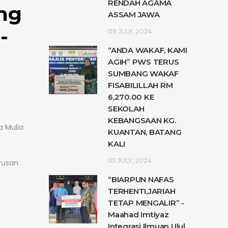
RENDAH AGAMA
ng
ASSAM JAWA
-
09 JULY, 2024
“ANDA WAKAF, KAMI
AGIH” PWS TERUS
SUMBANG WAKAF
FISABILILLAH RM
6,270.00 KE
SEKOLAH
KEBANGSAAN KG.
a Mulia
KUANTAN, BATANG
KALI
05 JULY, 2024
rusan
“BIARPUN NAFAS
TERHENTI,JARIAH
TETAP MENGALIR” -
Maahad Imtiyaz
Integrasi Ilmuan Ulul