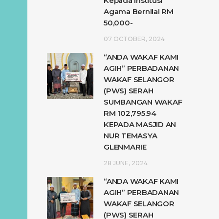
Kepada Institusi
Agama Bernilai RM
50,000-
07 OCTOBER, 2024
“ANDA WAKAF KAMI
AGIH” PERBADANAN
WAKAF SELANGOR
(PWS) SERAH
SUMBANGAN WAKAF
RM 102,795.94
KEPADA MASJID AN
NUR TEMASYA
GLENMARIE
28 JUNE, 2024
“ANDA WAKAF KAMI
AGIH” PERBADANAN
WAKAF SELANGOR
(PWS) SERAH