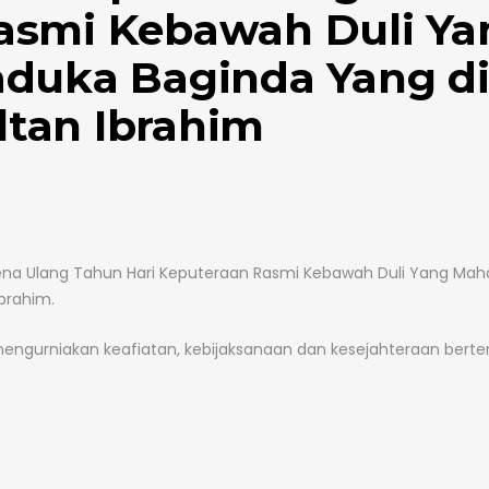
Rasmi Kebawah Duli Ya
aduka Baginda Yang di
tan Ibrahim
pena Ulang Tahun Hari Keputeraan Rasmi Kebawah Duli Yang Mah
brahim.
engurniakan keafiatan, kebijaksanaan dan kesejahteraan berte