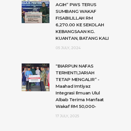
AGIH” PWS TERUS
SUMBANG WAKAF
FISABILILLAH RM
6,270.00 KE SEKOLAH
KEBANGSAAN KG.
KUANTAN, BATANG KALI
05 JULY, 2024
“BIARPUN NAFAS
TERHENTI,JARIAH
TETAP MENGALIR” -
Maahad Imtiyaz
Integrasi Ilmuan Ulul
Albab Terima Manfaat
Wakaf RM 50,000-
17 JULY, 2025