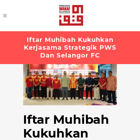
Iftar Muhibah Kukuhkan
Kerjasama Strategik PWS
Dan Selangor FC
Iftar Muhibah
Kukuhkan