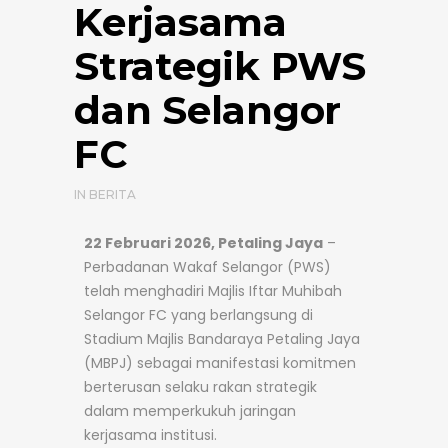
Kerjasama
Strategik PWS
dan Selangor
FC
IN
BERITA
22 Februari 2026, Petaling Jaya
–
Perbadanan Wakaf Selangor (PWS)
telah menghadiri Majlis Iftar Muhibah
Selangor FC yang berlangsung di
Stadium Majlis Bandaraya Petaling Jaya
(MBPJ) sebagai manifestasi komitmen
berterusan selaku rakan strategik
dalam memperkukuh jaringan
kerjasama institusi.