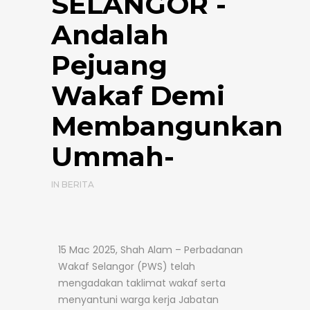
SELANGOR -
Andalah
Pejuang
Wakaf Demi
Membangunkan
Ummah-
IN
BERITA
15 Mac 2025, Shah Alam – Perbadanan
Wakaf Selangor (PWS) telah
mengadakan taklimat wakaf serta
menyantuni warga kerja Jabatan