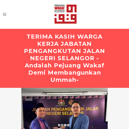
TERIMA KASIH WARGA
KERJA JABATAN
PENGANGKUTAN JALAN
NEGERI SELANGOR -
Andalah Pejuang Wakaf
Demi Membangunkan
Ummah-