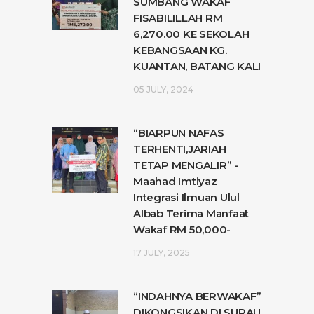
SUMBANG WAKAF
FISABILILLAH RM
6,270.00 KE SEKOLAH
KEBANGSAAN KG.
KUANTAN, BATANG KALI
05 JULY, 2024
“BIARPUN NAFAS
TERHENTI,JARIAH
TETAP MENGALIR” -
Maahad Imtiyaz
Integrasi Ilmuan Ulul
Albab Terima Manfaat
Wakaf RM 50,000-
17 JULY, 2025
“INDAHNYA BERWAKAF”
DIKONGSIKAN DI SURAU