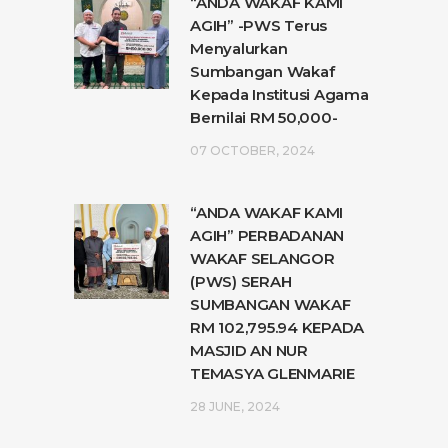
“ANDA WAKAF KAMI
AGIH” -PWS Terus
Menyalurkan
Sumbangan Wakaf
Kepada Institusi Agama
Bernilai RM 50,000-
07 OCTOBER, 2024
“ANDA WAKAF KAMI
AGIH” PERBADANAN
WAKAF SELANGOR
(PWS) SERAH
SUMBANGAN WAKAF
RM 102,795.94 KEPADA
MASJID AN NUR
TEMASYA GLENMARIE
28 JUNE, 2024