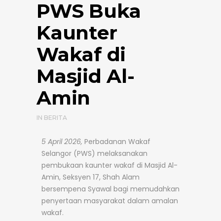
PWS Buka
Kaunter
Wakaf di
Masjid Al-
Amin
IN
BERITA
5 April 2026,
Perbadanan Wakaf
Selangor (PWS) melaksanakan
pembukaan kaunter wakaf di Masjid Al-
Amin, Seksyen 17, Shah Alam
bersempena Syawal bagi memudahkan
penyertaan masyarakat dalam amalan
wakaf.