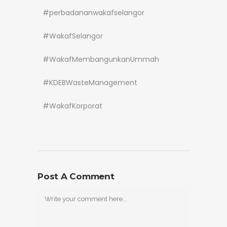
#perbadananwakafselangor
#WakafSelangor
#WakafMembangunkanUmmah
#KDEBWasteManagement
#WakafKorporat
Post A Comment