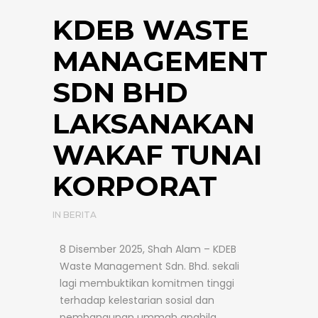
KDEB WASTE
MANAGEMENT
SDN BHD
LAKSANAKAN
WAKAF TUNAI
KORPORAT
IN
BERITA
8 Disember 2025, Shah Alam – KDEB
Waste Management Sdn. Bhd. sekali
lagi membuktikan komitmen tinggi
terhadap kelestarian sosial dan
pembangunan ummah apabila