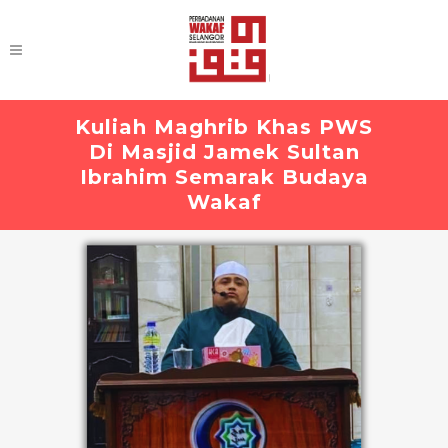
Kuliah Maghrib Khas PWS
Di Masjid Jamek Sultan
Ibrahim Semarak Budaya
Wakaf