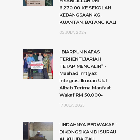
FISABILILLAH RM
6,270.00 KE SEKOLAH
KEBANGSAAN KG.
KUANTAN, BATANG KALI
05 JULY, 2024
“BIARPUN NAFAS
TERHENTI,JARIAH
TETAP MENGALIR” -
Maahad Imtiyaz
Integrasi Ilmuan Ulul
Albab Terima Manfaat
Wakaf RM 50,000-
17 JULY, 2025
“INDAHNYA BERWAKAF”
DIKONGSIKAN DI SURAU
AL KHUBAIZAH