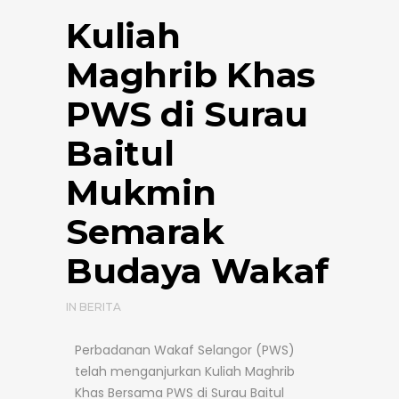
Kuliah
Maghrib Khas
PWS di Surau
Baitul
Mukmin
Semarak
Budaya Wakaf
IN
BERITA
Perbadanan Wakaf Selangor (PWS)
telah menganjurkan Kuliah Maghrib
Khas Bersama PWS di Surau Baitul