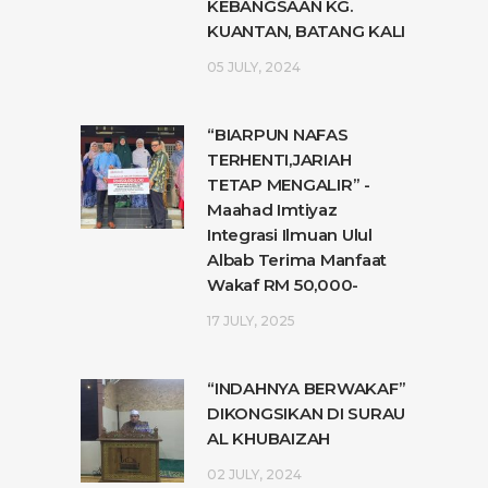
KEBANGSAAN KG.
KUANTAN, BATANG KALI
05 JULY, 2024
“BIARPUN NAFAS
TERHENTI,JARIAH
TETAP MENGALIR” -
Maahad Imtiyaz
Integrasi Ilmuan Ulul
Albab Terima Manfaat
Wakaf RM 50,000-
17 JULY, 2025
“INDAHNYA BERWAKAF”
DIKONGSIKAN DI SURAU
AL KHUBAIZAH
02 JULY, 2024