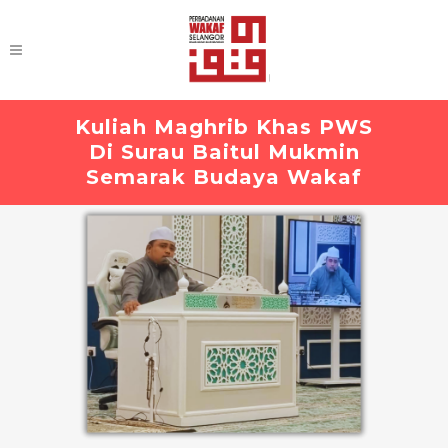
Kuliah Maghrib Khas PWS
Di Surau Baitul Mukmin
Semarak Budaya Wakaf