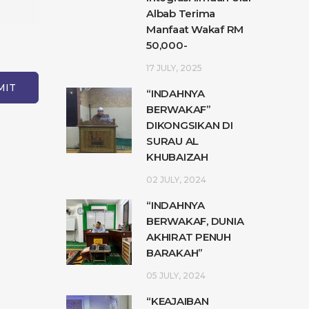
Albab Terima
Manfaat Wakaf RM
50,000-
17 JULY, 2025
“INDAHNYA
BERWAKAF”
DIKONGSIKAN DI
SURAU AL
KHUBAIZAH
02 JULY, 2024
“INDAHNYA
BERWAKAF, DUNIA
AKHIRAT PENUH
BARAKAH”
05 JULY, 2024
“KEAJAIBAN