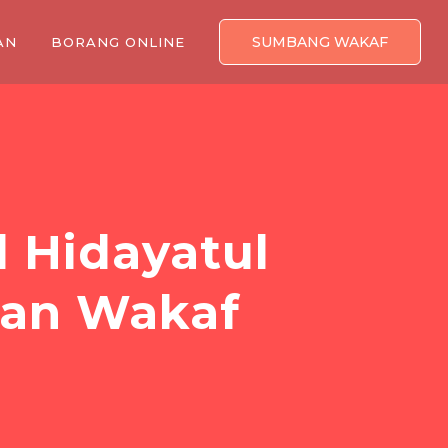
SUMBANG WAKAF
AN
BORANG ONLINE
d Hidayatul
man Wakaf