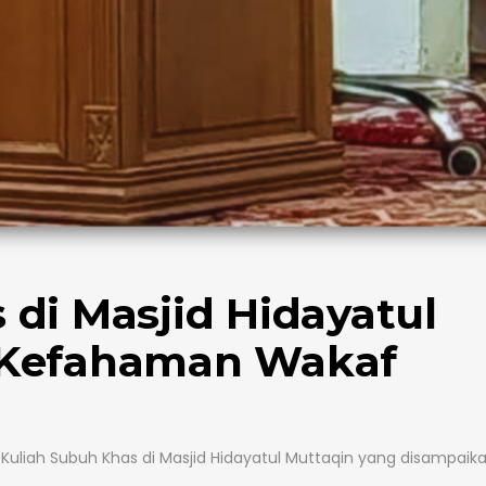
 di Masjid Hidayatul
 Kefahaman Wakaf
Kuliah Subuh Khas di Masjid Hidayatul Muttaqin yang disampaika