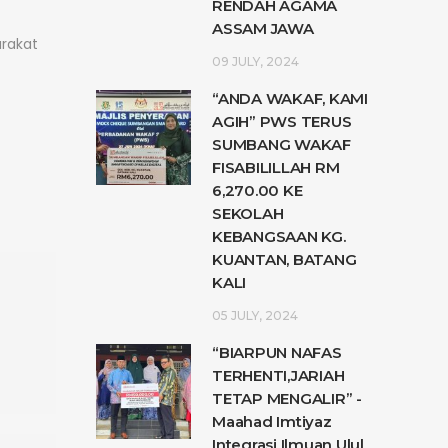
RENDAH AGAMA
ASSAM JAWA
rakat
09 JULY, 2024
“ANDA WAKAF, KAMI
AGIH” PWS TERUS
SUMBANG WAKAF
FISABILILLAH RM
6,270.00 KE
SEKOLAH
KEBANGSAAN KG.
KUANTAN, BATANG
KALI
05 JULY, 2024
“BIARPUN NAFAS
TERHENTI,JARIAH
TETAP MENGALIR” -
Maahad Imtiyaz
Integrasi Ilmuan Ulul