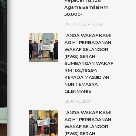
Kepada Institusi
Agama Bernilai RM
50,000-
07 OCTOBER, 2024
“ANDA WAKAF KAMI
AGIH” PERBADANAN
WAKAF SELANGOR
(PWS) SERAH
SUMBANGAN WAKAF
RM 102,795.94
KEPADA MASJID AN
NUR TEMASYA
GLENMARIE
28 JUNE, 2024
“ANDA WAKAF KAMI
AGIH” PERBADANAN
WAKAF SELANGOR
(PWS) SERAH