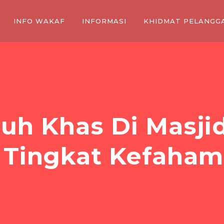
INFO WAKAF
INFORMASI
KHIDMAT PELANGG
uh Khas Di Masji
 Tingkat Kefaha