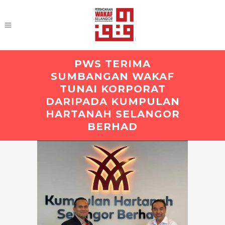
PWS TERIMA
SUMBANGAN WAKAF
TUNAI KORPORAT
DARIPADA KUMPULAN
HARTANAH SELANGOR
BERHAD