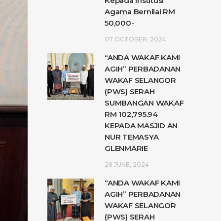
Kepada Institusi
Agama Bernilai RM
50,000-
07 OCTOBER, 2024
“ANDA WAKAF KAMI
AGIH” PERBADANAN
WAKAF SELANGOR
(PWS) SERAH
SUMBANGAN WAKAF
RM 102,795.94
KEPADA MASJID AN
NUR TEMASYA
GLENMARIE
28 JUNE, 2024
“ANDA WAKAF KAMI
AGIH” PERBADANAN
WAKAF SELANGOR
(PWS) SERAH