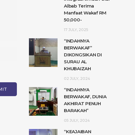
Albab Terima
Manfaat Wakaf RM
50,000-
17 JULY, 2025
“INDAHNYA
BERWAKAF”
DIKONGSIKAN DI
SURAU AL
KHUBAIZAH
02 JULY, 2024
“INDAHNYA
BERWAKAF, DUNIA
AKHIRAT PENUH
BARAKAH”
05 JULY, 2024
“KEAJAIBAN