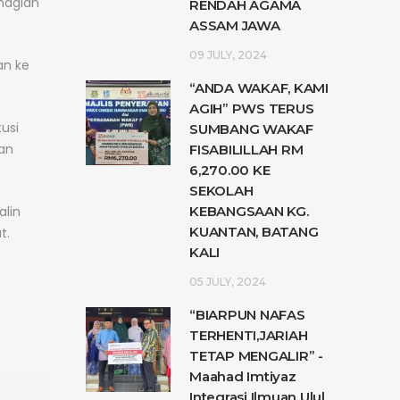
hagian
RENDAH AGAMA
ASSAM JAWA
09 JULY, 2024
an ke
“ANDA WAKAF, KAMI
AGIH” PWS TERUS
usi
SUMBANG WAKAF
an
FISABILILLAH RM
6,270.00 KE
SEKOLAH
alin
KEBANGSAAN KG.
KUANTAN, BATANG
t.
KALI
05 JULY, 2024
“BIARPUN NAFAS
TERHENTI,JARIAH
TETAP MENGALIR” -
Maahad Imtiyaz
Integrasi Ilmuan Ulul