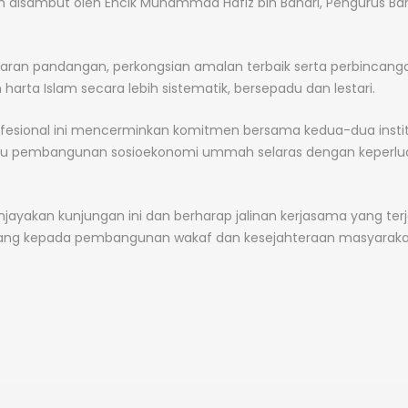
h disambut oleh Encik Muhammad Hafiz bin Bahari, Pengurus Ba
karan pandangan, perkongsian amalan terbaik serta perbincang
arta Islam secara lebih sistematik, bersepadu dan lestari.
fesional ini mencerminkan komitmen bersama kedua-dua instit
u pembangunan sosioekonomi ummah selaras dengan keperlu
yakan kunjungan ini dan berharap jalinan kerjasama yang terj
jang kepada pembangunan wakaf dan kesejahteraan masyaraka