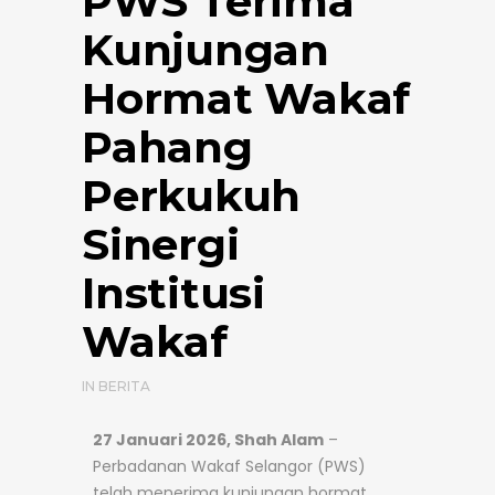
PWS Terima
Kunjungan
Hormat Wakaf
Pahang
Perkukuh
Sinergi
Institusi
Wakaf
IN
BERITA
27 Januari 2026, Shah Alam
–
Perbadanan Wakaf Selangor (PWS)
telah menerima kunjungan hormat