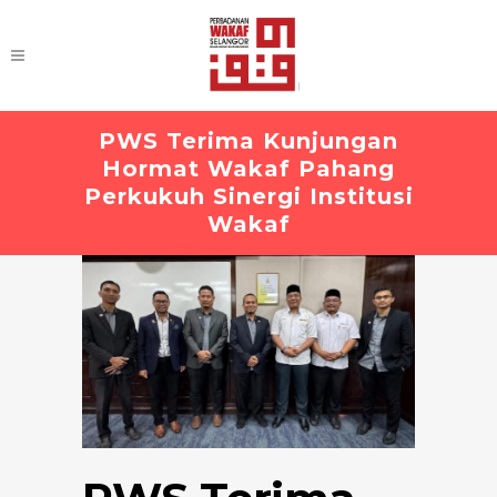
PWS Terima Kunjungan
Hormat Wakaf Pahang
Perkukuh Sinergi Institusi
Wakaf