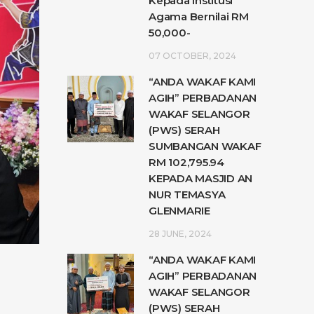
Kepada Institusi
Agama Bernilai RM
50,000-
07 OCTOBER, 2024
“ANDA WAKAF KAMI
AGIH” PERBADANAN
WAKAF SELANGOR
(PWS) SERAH
SUMBANGAN WAKAF
RM 102,795.94
KEPADA MASJID AN
NUR TEMASYA
GLENMARIE
28 JUNE, 2024
“ANDA WAKAF KAMI
AGIH” PERBADANAN
WAKAF SELANGOR
(PWS) SERAH