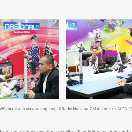
S) bersiaran secara langsung di Radio Nasional FM dalam slot ALFA 10
irat’ tadi telah disampaikan oleh YBrs. Tuan Haji Anuar Hamzah bin