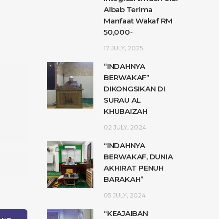
Albab Terima
Manfaat Wakaf RM
50,000-
17 JULY, 2025
“INDAHNYA
BERWAKAF”
DIKONGSIKAN DI
SURAU AL
KHUBAIZAH
02 JULY, 2024
“INDAHNYA
BERWAKAF, DUNIA
AKHIRAT PENUH
BARAKAH”
05 JULY, 2024
“KEAJAIBAN