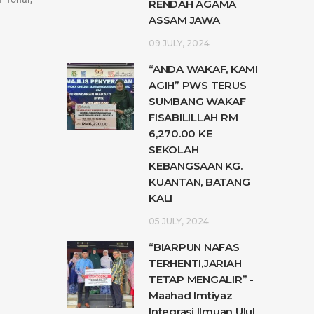
RENDAH AGAMA
ASSAM JAWA
09 JULY, 2024
“ANDA WAKAF, KAMI
AGIH” PWS TERUS
SUMBANG WAKAF
FISABILILLAH RM
6,270.00 KE
SEKOLAH
KEBANGSAAN KG.
KUANTAN, BATANG
KALI
05 JULY, 2024
“BIARPUN NAFAS
TERHENTI,JARIAH
TETAP MENGALIR” -
Maahad Imtiyaz
Integrasi Ilmuan Ulul