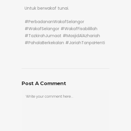
Untuk berwakaf tunai.
#PerbadananWakafSelangor
#WakafSelangor #WakafFisabilillah
#TazkirahJumaat #MasjidAlAzhariah
#PahalaBerkekalan #JariahTanpaHenti
Post A Comment