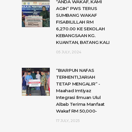
“ANDA WAKAF, KAMI
AGIH” PWS TERUS
SUMBANG WAKAF
FISABILILLAH RM
6,270.00 KE SEKOLAH
KEBANGSAAN KG.
KUANTAN, BATANG KALI
05 JULY, 2024
“BIARPUN NAFAS
TERHENTI,JARIAH
TETAP MENGALIR” -
Maahad Imtiyaz
Integrasi Ilmuan Ulul
Albab Terima Manfaat
Wakaf RM 50,000-
17 JULY, 2025