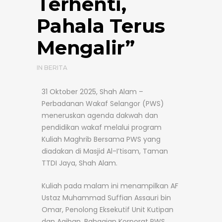
Terhenti,
Pahala Terus
Mengalir”
IN
BERITA
31 Oktober 2025, Shah Alam –
Perbadanan Wakaf Selangor (PWS)
meneruskan agenda dakwah dan
pendidikan wakaf melalui program
Kuliah Maghrib Bersama PWS yang
diadakan di Masjid Al-I’tisam, Taman
TTDI Jaya, Shah Alam.
Kuliah pada malam ini menampilkan AF
Ustaz Muhammad Suffian Assauri bin
Omar, Penolong Eksekutif Unit Kutipan
dan Agihan, Bahagian Korporat PWS