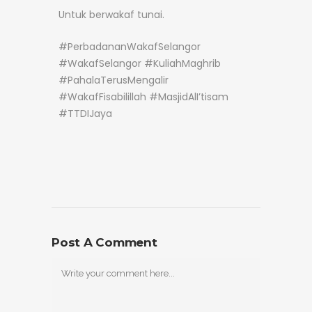
Untuk berwakaf tunai.
#PerbadananWakafSelangor
#WakafSelangor #KuliahMaghrib
#PahalaTerusMengalir
#WakafFisabilillah #MasjidAlI’tisam
#TTDIJaya
Post A Comment