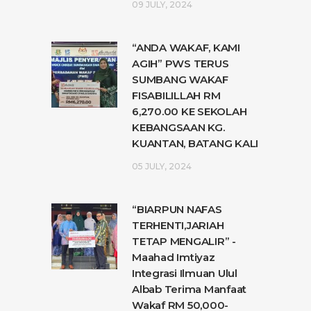
09 JULY, 2024
“ANDA WAKAF, KAMI
AGIH” PWS TERUS
SUMBANG WAKAF
FISABILILLAH RM
6,270.00 KE SEKOLAH
KEBANGSAAN KG.
KUANTAN, BATANG KALI
05 JULY, 2024
“BIARPUN NAFAS
TERHENTI,JARIAH
TETAP MENGALIR” -
Maahad Imtiyaz
Integrasi Ilmuan Ulul
Albab Terima Manfaat
Wakaf RM 50,000-