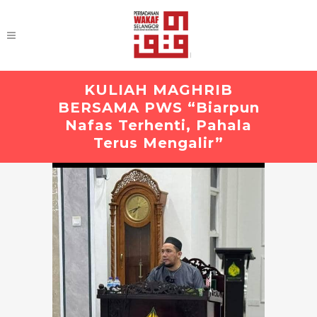
KULIAH MAGHRIB
BERSAMA PWS “Biarpun
Nafas Terhenti, Pahala
Terus Mengalir”