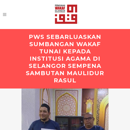
PWS SEBARLUASKAN
SUMBANGAN WAKAF
TUNAI KEPADA
INSTITUSI AGAMA DI
SELANGOR SEMPENA
SAMBUTAN MAULIDUR
RASUL