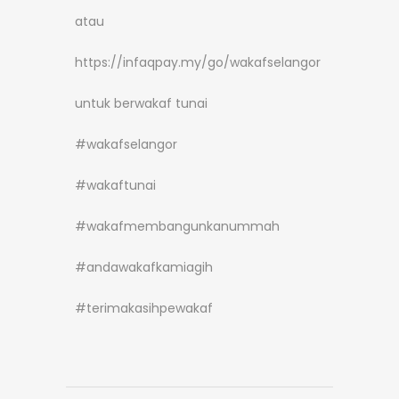
atau
https://infaqpay.my/go/wakafselangor
untuk berwakaf tunai
#wakafselangor
#wakaftunai
#wakafmembangunkanummah
#andawakafkamiagih
#terimakasihpewakaf