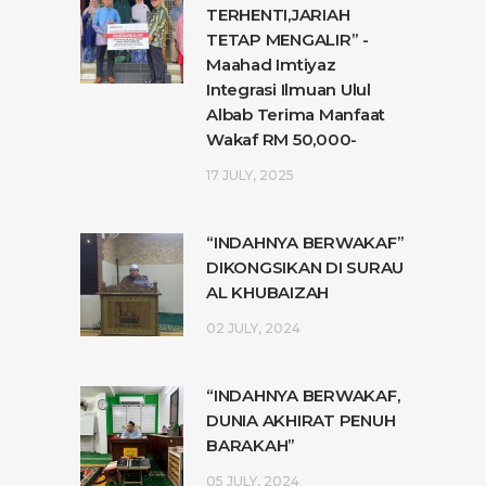
TERHENTI,JARIAH
TETAP MENGALIR” -
Maahad Imtiyaz
Integrasi Ilmuan Ulul
Albab Terima Manfaat
Wakaf RM 50,000-
17 JULY, 2025
“INDAHNYA BERWAKAF”
DIKONGSIKAN DI SURAU
AL KHUBAIZAH
02 JULY, 2024
“INDAHNYA BERWAKAF,
DUNIA AKHIRAT PENUH
BARAKAH”
05 JULY, 2024