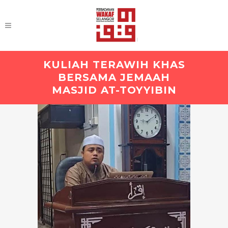
KULIAH TERAWIH KHAS
BERSAMA JEMAAH
MASJID AT-TOYYIBIN