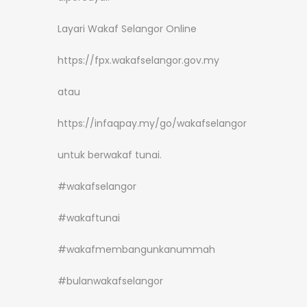
Layari Wakaf Selangor Online
https://fpx.wakafselangor.gov.my
atau
https://infaqpay.my/go/wakafselangor
untuk berwakaf tunai.
#wakafselangor
#wakaftunai
#wakafmembangunkanummah
#bulanwakafselangor