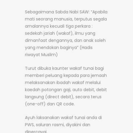
Sebagaimana Sabda Nabi SAW: “Apabila
mati seorang manusia, terputus segala
amalannya kecuali tiga perkara :
sedekah jariah (wakaf), ilmu yang
dimanfaat dengannya, dan anak soleh
yang mendokan baginya” (Hadis
riwayat Muslim)
Turut dibuka kaunter wakaf tunai bagi
memberi peluang kepada para jemaah
melaksanakan ibadah wakaf melalui
kaedah potongan gaji, auto debit, debit
langsung (direct debit), secara terus
(one-off) dan QR code.
Ayuh laksanakan wakaf tunai anda di
PWS, saluran rasmi, diyakini dan
dipercayai.