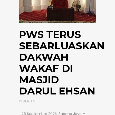
PWS TERUS
SEBARLUASKAN
DAKWAH
WAKAF DI
MASJID
DARUL EHSAN
IN
BERITA
26 September 2025, Subang Jaya –