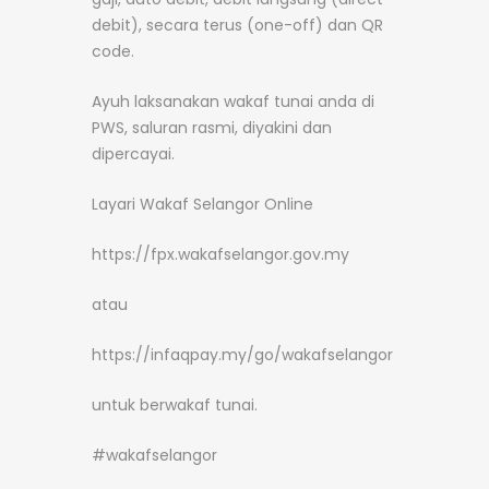
debit), secara terus (one-off) dan QR
code.
Ayuh laksanakan wakaf tunai anda di
PWS, saluran rasmi, diyakini dan
dipercayai.
Layari Wakaf Selangor Online
https://fpx.wakafselangor.gov.my
atau
https://infaqpay.my/go/wakafselangor
untuk berwakaf tunai.
#wakafselangor