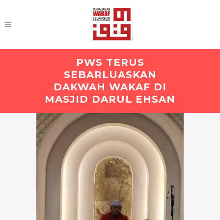
PWS TERUS
SEBARLUASKAN
DAKWAH WAKAF DI
MASJID DARUL EHSAN