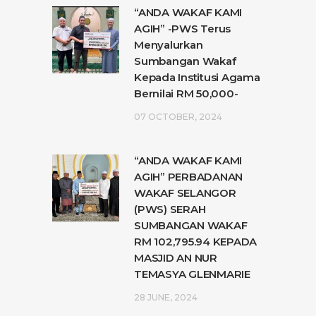
“ANDA WAKAF KAMI
AGIH” -PWS Terus
Menyalurkan
Sumbangan Wakaf
Kepada Institusi Agama
Bernilai RM 50,000-
07 OCTOBER, 2024
“ANDA WAKAF KAMI
AGIH” PERBADANAN
WAKAF SELANGOR
(PWS) SERAH
SUMBANGAN WAKAF
RM 102,795.94 KEPADA
MASJID AN NUR
TEMASYA GLENMARIE
28 JUNE, 2024