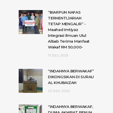
“BIARPUN NAFAS
TERHENTI,JARIAH
TETAP MENGALIR” -
Maahad Imtiyaz
Integrasi Ilmuan Ulul
Albab Terima Manfaat
Wakaf RM 50,000-
17 JULY, 2025
“INDAHNYA BERWAKAF”
DIKONGSIKAN DI SURAU
AL KHUBAIZAH
02 JULY, 2024
“INDAHNYA BERWAKAF,
DUNIA AKHIRAT PENUH