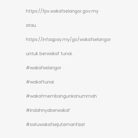
https://fpx.wakafselangor.gov.my
atau
https://infaqpay.my/go/wakafselangor
untuk berwakaf tunai.
#wakafselangor
#wakaftunai
#wakafmembangunkanummah
#indahnyaberwakaf
#satuwakafsejutamanfaat