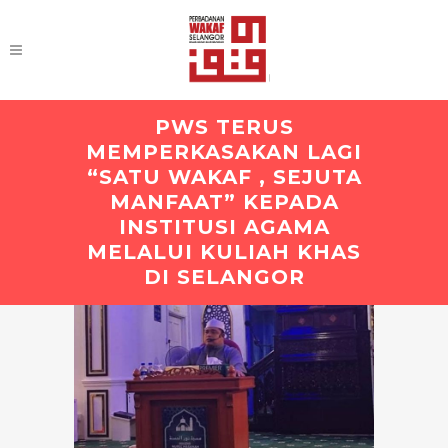
PWS TERUS
MEMPERKASAKAN LAGI
“SATU WAKAF , SEJUTA
MANFAAT” KEPADA
INSTITUSI AGAMA
MELALUI KULIAH KHAS
DI SELANGOR