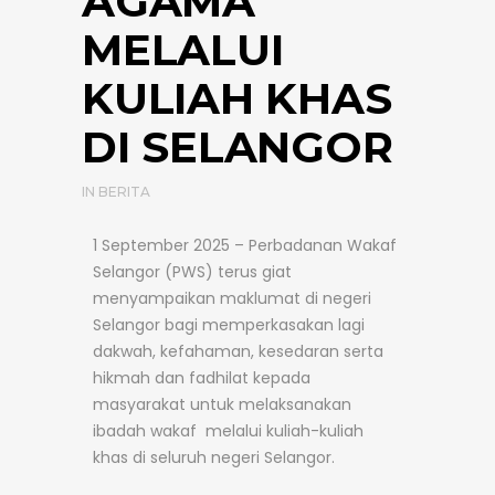
AGAMA
MELALUI
KULIAH KHAS
DI SELANGOR
IN
BERITA
1 September 2025 – Perbadanan Wakaf
Selangor (PWS) terus giat
menyampaikan maklumat di negeri
Selangor bagi memperkasakan lagi
dakwah, kefahaman, kesedaran serta
hikmah dan fadhilat kepada
masyarakat untuk melaksanakan
ibadah wakaf melalui kuliah-kuliah
khas di seluruh negeri Selangor.