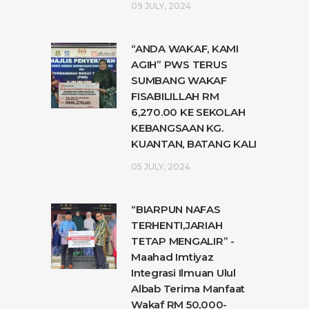
09 JULY, 2024
“ANDA WAKAF, KAMI
AGIH” PWS TERUS
SUMBANG WAKAF
FISABILILLAH RM
6,270.00 KE SEKOLAH
KEBANGSAAN KG.
KUANTAN, BATANG KALI
05 JULY, 2024
“BIARPUN NAFAS
TERHENTI,JARIAH
TETAP MENGALIR” -
Maahad Imtiyaz
Integrasi Ilmuan Ulul
Albab Terima Manfaat
Wakaf RM 50,000-