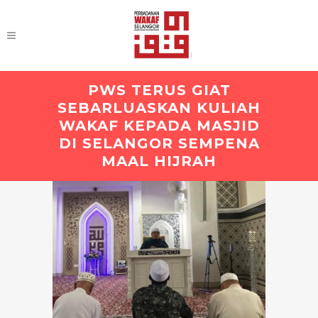
PWS TERUS GIAT
SEBARLUASKAN KULIAH
WAKAF KEPADA MASJID
DI SELANGOR SEMPENA
MAAL HIJRAH