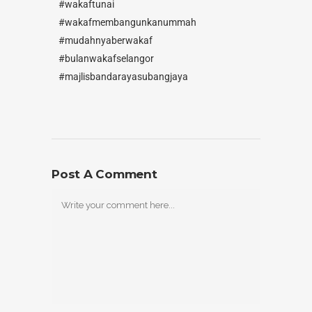
#wakaftunai
#wakafmembangunkanummah
#mudahnyaberwakaf
#bulanwakafselangor
#majlisbandarayasubangjaya
Post A Comment