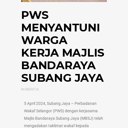
PWS
MENYANTUNI
WARGA
KERJA MAJLIS
BANDARAYA
SUBANG JAYA
IN
BERITA
5 April 2024, Subang Jaya – Perbadanan
Wakaf Selangor (PWS) dengan kerjasama
Majlis Bandaraya Subang Jaya (MBSJ) telah
mengadakan taklimat wakaf kepada