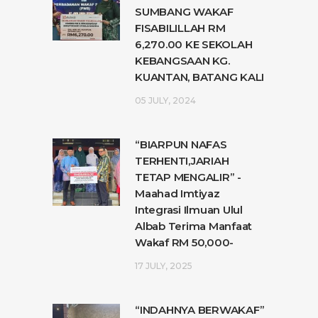
SUMBANG WAKAF
FISABILILLAH RM
6,270.00 KE SEKOLAH
KEBANGSAAN KG.
KUANTAN, BATANG KALI
05 JULY, 2024
“BIARPUN NAFAS
TERHENTI,JARIAH
TETAP MENGALIR” -
Maahad Imtiyaz
Integrasi Ilmuan Ulul
Albab Terima Manfaat
Wakaf RM 50,000-
17 JULY, 2025
“INDAHNYA BERWAKAF”