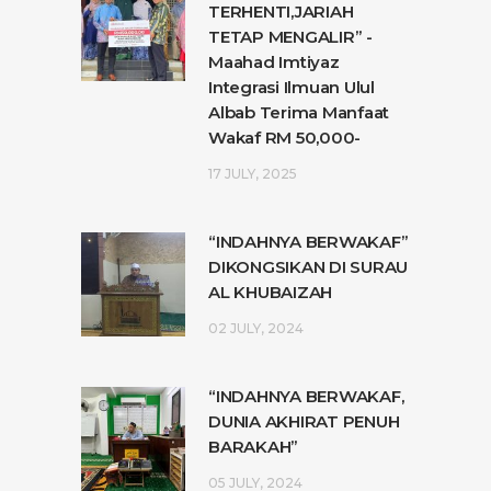
TERHENTI,JARIAH
TETAP MENGALIR” -
Maahad Imtiyaz
Integrasi Ilmuan Ulul
Albab Terima Manfaat
Wakaf RM 50,000-
17 JULY, 2025
“INDAHNYA BERWAKAF”
DIKONGSIKAN DI SURAU
AL KHUBAIZAH
02 JULY, 2024
“INDAHNYA BERWAKAF,
DUNIA AKHIRAT PENUH
BARAKAH”
05 JULY, 2024