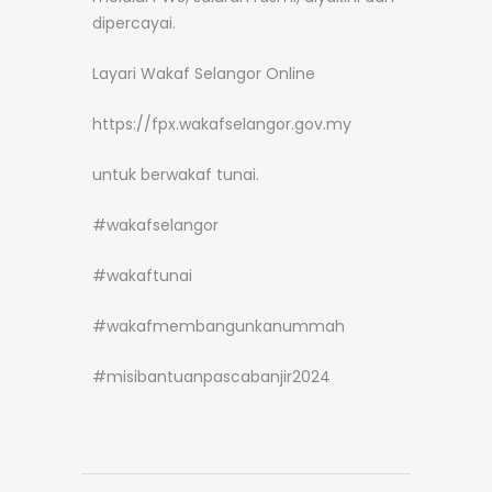
dipercayai.
Layari Wakaf Selangor Online
https://fpx.wakafselangor.gov.my
untuk berwakaf tunai.
#wakafselangor
#wakaftunai
#wakafmembangunkanummah
#misibantuanpascabanjir2024