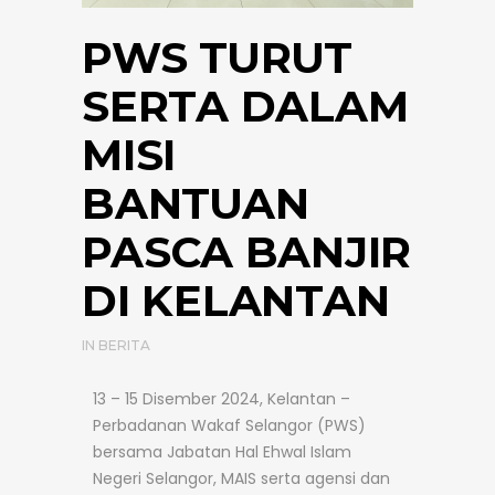
PWS TURUT
SERTA DALAM
MISI
BANTUAN
PASCA BANJIR
DI KELANTAN
IN
BERITA
13 – 15 Disember 2024, Kelantan –
Perbadanan Wakaf Selangor (PWS)
bersama Jabatan Hal Ehwal Islam
Negeri Selangor, MAIS serta agensi dan