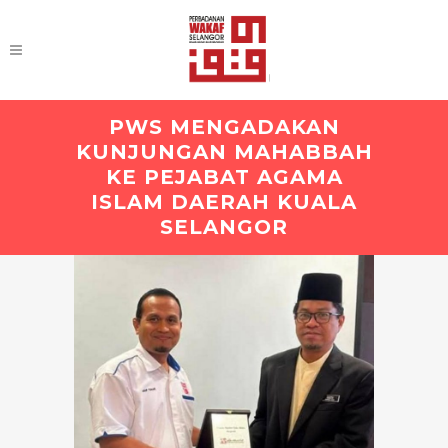
PWS MENGADAKAN
KUNJUNGAN MAHABBAH
KE PEJABAT AGAMA
ISLAM DAERAH KUALA
SELANGOR