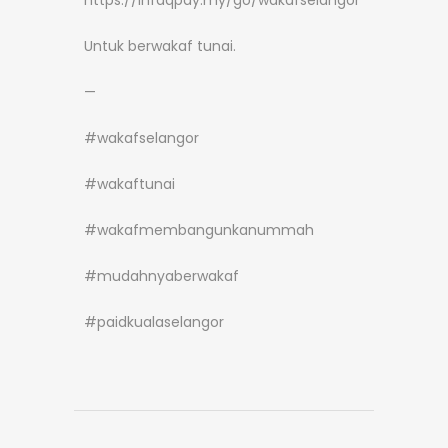
https://infaqpay.my/go/wakafselangor
Untuk berwakaf tunai.
—
#wakafselangor
#wakaftunai
#wakafmembangunkanummah
#mudahnyaberwakaf
#paidkualaselangor