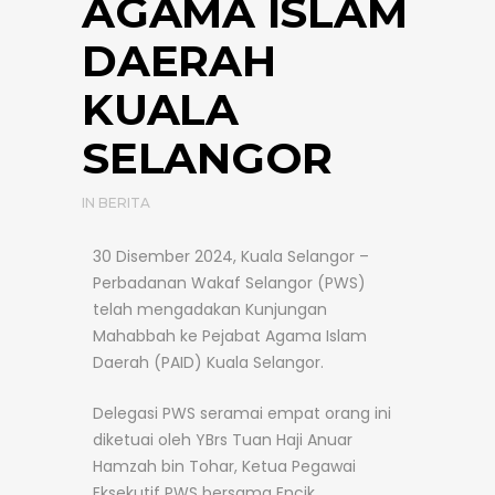
AGAMA ISLAM
DAERAH
KUALA
SELANGOR
IN
BERITA
30 Disember 2024, Kuala Selangor –
Perbadanan Wakaf Selangor (PWS)
telah mengadakan Kunjungan
Mahabbah ke Pejabat Agama Islam
Daerah (PAID) Kuala Selangor.
Delegasi PWS seramai empat orang ini
diketuai oleh YBrs Tuan Haji Anuar
Hamzah bin Tohar, Ketua Pegawai
Eksekutif PWS bersama Encik