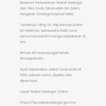
Eksekutif Perbadanan Wakaf Selangor
dan YBrs. Encik Zaharuddin bin Salim,
Pengarah Strategi Korporat MAIS.
Terdahulu YBhg. Dr. Haji Ahmad Shahir
bin Makhtar, Setiausaha MAIS turut
sama menziarahi mangsa kebakaran di
sini.
#mais #menjunjungamanah
#maisprihatin
Ayuh laksanakan wakaf tunai anda di
PWS, saluran rasmi, diyakini dan
dipercayai.
Layari Wakaf Selangor Online
https://fpx.wakafselangor.gov.my