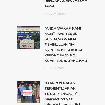
RENDAH AGAMA ASSAM
JAWA
09 JULY, 2024
“ANDA WAKAF, KAMI
AGIH” PWS TERUS
SUMBANG WAKAF
FISABILILLAH RM
6,270.00 KE SEKOLAH
KEBANGSAAN KG.
KUANTAN, BATANG KALI
05 JULY, 2024
“BIARPUN NAFAS
TERHENTI,JARIAH
TETAP MENGALIR” -
Maahad Imtiyaz
Integrasi Ilmuan Ulul