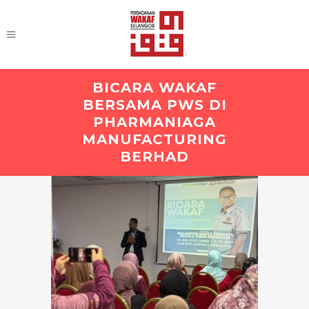
BICARA WAKAF
BERSAMA PWS DI
PHARMANIAGA
MANUFACTURING
BERHAD