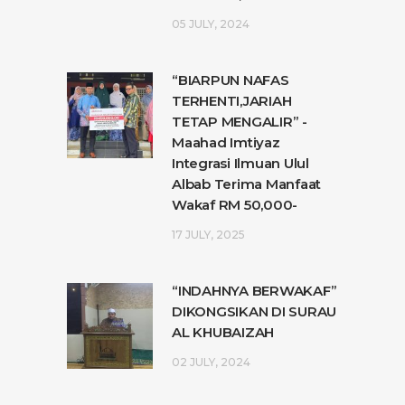
05 JULY, 2024
“BIARPUN NAFAS
TERHENTI,JARIAH
TETAP MENGALIR” -
Maahad Imtiyaz
Integrasi Ilmuan Ulul
Albab Terima Manfaat
Wakaf RM 50,000-
17 JULY, 2025
“INDAHNYA BERWAKAF”
DIKONGSIKAN DI SURAU
AL KHUBAIZAH
02 JULY, 2024