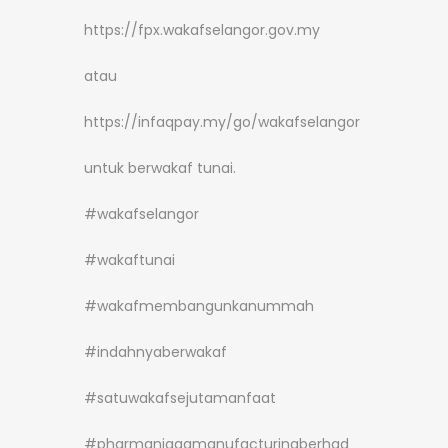
https://fpx.wakafselangor.gov.my
atau
https://infaqpay.my/go/wakafselangor
untuk berwakaf tunai.
#wakafselangor
#wakaftunai
#wakafmembangunkanummah
#indahnyaberwakaf
#satuwakafsejutamanfaat
#pharmaniagamanufacturingberhad