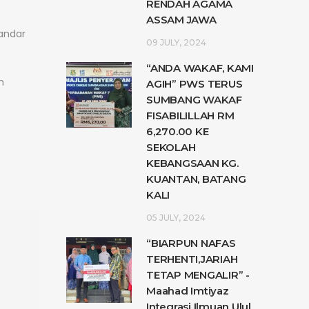
RENDAH AGAMA
ASSAM JAWA
andar
09 JULY, 2024
“ANDA WAKAF, KAMI
h
AGIH” PWS TERUS
SUMBANG WAKAF
FISABILILLAH RM
6,270.00 KE
SEKOLAH
KEBANGSAAN KG.
KUANTAN, BATANG
KALI
05 JULY, 2024
“BIARPUN NAFAS
TERHENTI,JARIAH
TETAP MENGALIR” -
Maahad Imtiyaz
Integrasi Ilmuan Ulul