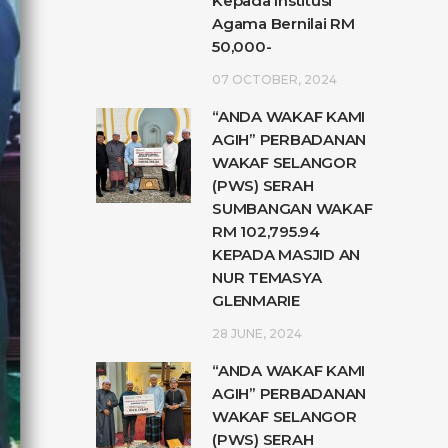
Kepada Institusi
Agama Bernilai RM
50,000-
07 OCTOBER, 2024
“ANDA WAKAF KAMI
AGIH” PERBADANAN
WAKAF SELANGOR
(PWS) SERAH
SUMBANGAN WAKAF
RM 102,795.94
KEPADA MASJID AN
NUR TEMASYA
GLENMARIE
28 JUNE, 2024
“ANDA WAKAF KAMI
AGIH” PERBADANAN
WAKAF SELANGOR
(PWS) SERAH