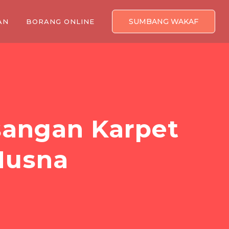
SUMBANG WAKAF
AN
BORANG ONLINE
angan Karpet
-Husna