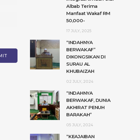
Albab Terima
Manfaat Wakaf RM
50,000-
17 JULY, 2025
“INDAHNYA
BERWAKAF”
DIKONGSIKAN DI
SURAU AL
KHUBAIZAH
02 JULY, 2024
“INDAHNYA
BERWAKAF, DUNIA
AKHIRAT PENUH
BARAKAH”
05 JULY, 2024
“KEAJAIBAN