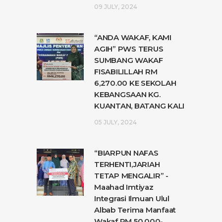
09 JULY, 2024
“ANDA WAKAF, KAMI
AGIH” PWS TERUS
SUMBANG WAKAF
FISABILILLAH RM
6,270.00 KE SEKOLAH
KEBANGSAAN KG.
KUANTAN, BATANG KALI
05 JULY, 2024
“BIARPUN NAFAS
TERHENTI,JARIAH
TETAP MENGALIR” -
Maahad Imtiyaz
Integrasi Ilmuan Ulul
Albab Terima Manfaat
Wakaf RM 50,000-