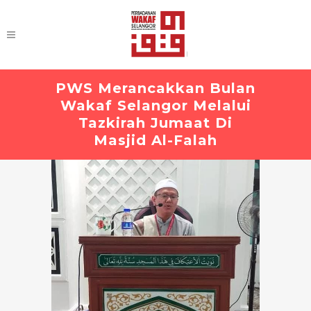
PWS Merancakkan Bulan
Wakaf Selangor Melalui
Tazkirah Jumaat Di
Masjid Al-Falah