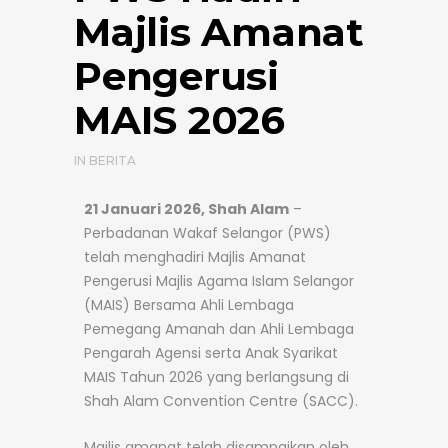
Majlis Amanat
Pengerusi
MAIS 2026
IN
BERITA
21 Januari 2026, Shah Alam
–
Perbadanan Wakaf Selangor (PWS)
telah menghadiri Majlis Amanat
Pengerusi Majlis Agama Islam Selangor
(MAIS) Bersama Ahli Lembaga
Pemegang Amanah dan Ahli Lembaga
Pengarah Agensi serta Anak Syarikat
MAIS Tahun 2026 yang berlangsung di
Shah Alam Convention Centre (SACC).
Majlis amanat telah disampaikan oleh