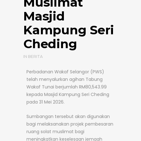
Muslimat
Masjid
Kampung Seri
Cheding
IN
BERITA
Perbadanan Wakaf Selangor (PWS)
telah menyalurkan agihan Tabung
Wakaf Tunai berjumlah RM80,543.99
kepada Masjid Kampung Seri Cheding
pada 31 Mei 2026.
Sumbangan tersebut akan digunakan
bagi melaksanakan projek pembesaran
ruang solat muslimat bagi
meningkatkan keselesaan jemaah