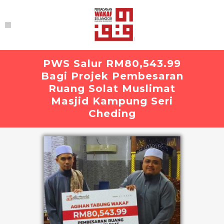
PWS Salur RM80,543.99
Bagi Projek Pembesaran
Ruang Solat Muslimat
Masjid Kampung Seri
Cheding