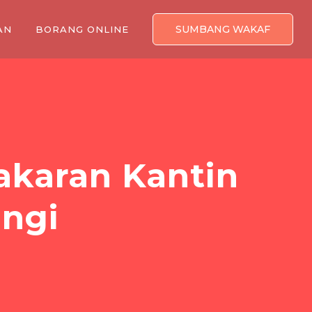
SUMBANG WAKAF
AN
BORANG ONLINE
akaran Kantin
angi