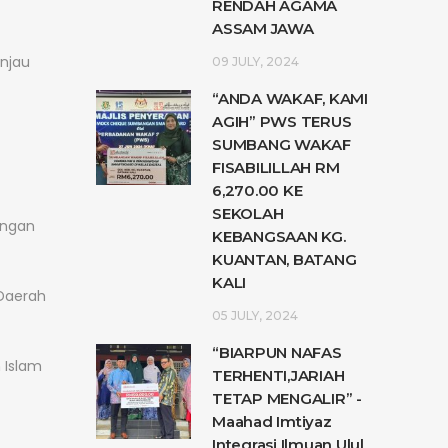
RENDAH AGAMA
ASSAM JAWA
njau
09 JULY, 2024
“ANDA WAKAF, KAMI
AGIH” PWS TERUS
SUMBANG WAKAF
FISABILILLAH RM
6,270.00 KE
SEKOLAH
ungan
KEBANGSAAN KG.
KUANTAN, BATANG
KALI
 Daerah
05 JULY, 2024
“BIARPUN NAFAS
 Islam
TERHENTI,JARIAH
TETAP MENGALIR” -
Maahad Imtiyaz
Integrasi Ilmuan Ulul