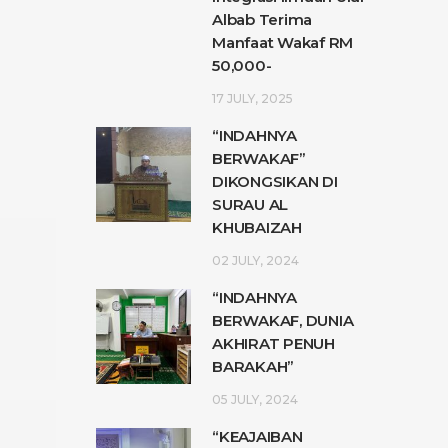
Albab Terima
Manfaat Wakaf RM
50,000-
17 JULY, 2025
“INDAHNYA
BERWAKAF”
DIKONGSIKAN DI
SURAU AL
KHUBAIZAH
02 JULY, 2024
“INDAHNYA
BERWAKAF, DUNIA
AKHIRAT PENUH
BARAKAH”
05 JULY, 2024
“KEAJAIBAN