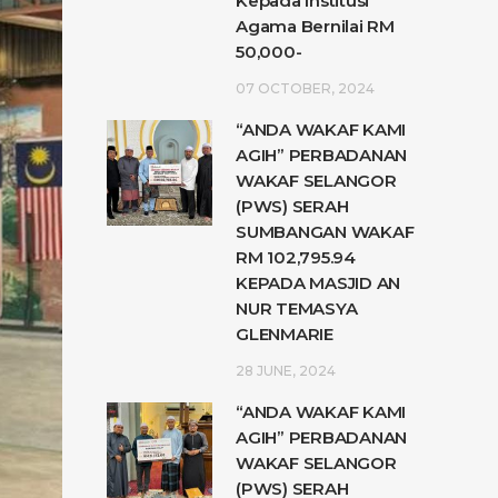
Kepada Institusi
Agama Bernilai RM
50,000-
07 OCTOBER, 2024
“ANDA WAKAF KAMI
AGIH” PERBADANAN
WAKAF SELANGOR
(PWS) SERAH
SUMBANGAN WAKAF
RM 102,795.94
KEPADA MASJID AN
NUR TEMASYA
GLENMARIE
28 JUNE, 2024
“ANDA WAKAF KAMI
AGIH” PERBADANAN
WAKAF SELANGOR
(PWS) SERAH