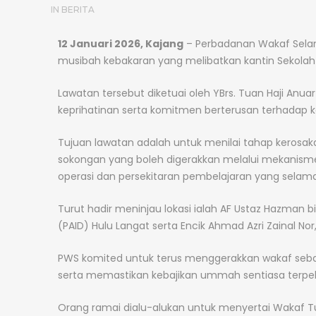
IN
BERITA
12 Januari 2026, Kajang
– Perbadanan Wakaf Sela
musibah kebakaran yang melibatkan kantin Sekolah 
Lawatan tersebut diketuai oleh YBrs. Tuan Haji Anu
keprihatinan serta komitmen berterusan terhadap keb
Tujuan lawatan adalah untuk menilai tahap kerosak
sokongan yang boleh digerakkan melalui mekanisme
operasi dan persekitaran pembelajaran yang selamat
Turut hadir meninjau lokasi ialah AF Ustaz Hazma
(PAID) Hulu Langat serta Encik Ahmad Azri Zainal Nor
PWS komited untuk terus menggerakkan wakaf seb
serta memastikan kebajikan ummah sentiasa terpel
Orang ramai dialu-alukan untuk menyertai Wakaf Tu