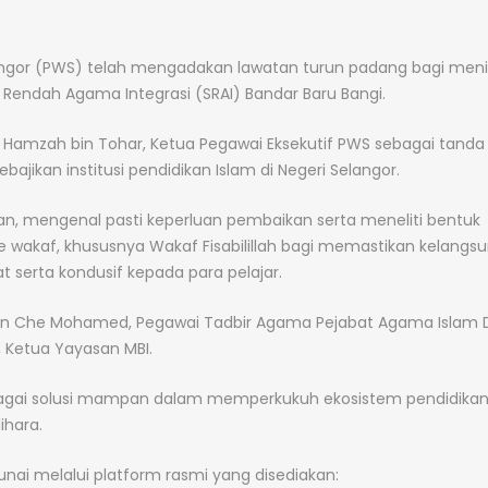
ngor (PWS) telah mengadakan lawatan turun padang bagi meni
Rendah Agama Integrasi (SRAI) Bandar Baru Bangi.
ar Hamzah bin Tohar, Ketua Pegawai Eksekutif PWS sebagai tanda
ajikan institusi pendidikan Islam di Negeri Selangor.
an, mengenal pasti keperluan pembaikan serta meneliti bentuk
 wakaf, khususnya Wakaf Fisabilillah bagi memastikan kelangs
 serta kondusif kepada para pelajar.
n bin Che Mohamed, Pegawai Tadbir Agama Pejabat Agama Islam
, Ketua Yayasan MBI.
agai solusi mampan dalam memperkukuh ekosistem pendidikan
ihara.
nai melalui platform rasmi yang disediakan: