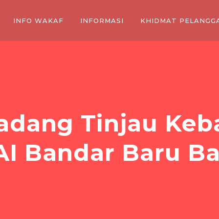
INFO WAKAF
INFORMASI
KHIDMAT PELANGG
dang Tinjau Keb
I Bandar Baru B