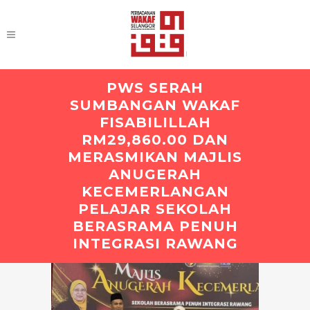
PWS SERAH
SUMBANGAN WAKAF
FISABILILLAH
RM29,860.00 DAN
MERASMIKAN MAJLIS
ANUGERAH
KECEMERLANGAN
PELAJAR SEKOLAH
BERASRAMA PENUH
INTEGRASI RAWANG