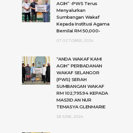
AGIH” -PWS Terus
Menyalurkan
Sumbangan Wakaf
Kepada Institusi Agama
Bernilai RM 50,000-
07 OCTOBER, 2024
“ANDA WAKAF KAMI
AGIH” PERBADANAN
WAKAF SELANGOR
(PWS) SERAH
SUMBANGAN WAKAF
RM 102,795.94 KEPADA
MASJID AN NUR
TEMASYA GLENMARIE
28 JUNE, 2024