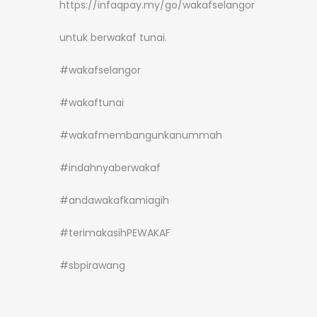
https://infaqpay.my/go/wakafselangor
untuk berwakaf tunai.
#wakafselangor
#wakaftunai
#wakafmembangunkanummah
#indahnyaberwakaf
#andawakafkamiagih
#terimakasihPEWAKAF
#sbpirawang