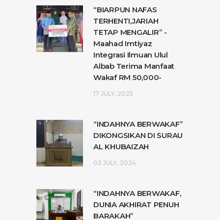
“BIARPUN NAFAS
TERHENTI,JARIAH
TETAP MENGALIR” -
Maahad Imtiyaz
Integrasi Ilmuan Ulul
Albab Terima Manfaat
Wakaf RM 50,000-
17 JULY, 2025
“INDAHNYA BERWAKAF”
DIKONGSIKAN DI SURAU
AL KHUBAIZAH
02 JULY, 2024
“INDAHNYA BERWAKAF,
DUNIA AKHIRAT PENUH
BARAKAH”